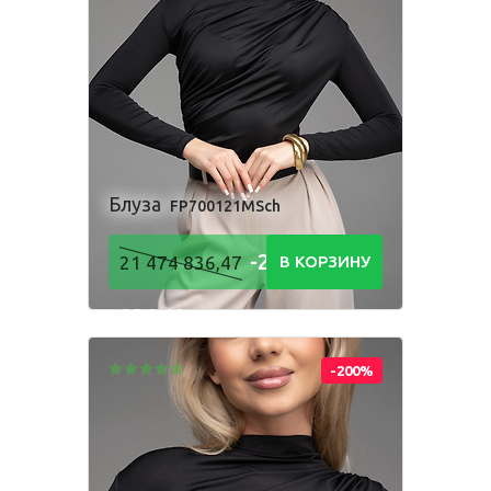
Блуза
FP700121MSch
-21 474
21 474 836,47
В КОРЗИНУ
836,48
Р
-200%