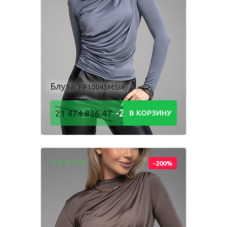
Комбинезон
Костюм
Пижама
Посмотри, как
Платье
Рубашка
Толстовка
производится
наша одежда
Фартук школьный
Шорты
Блуза
FP10045MSse
-21 474
21 474 836,47
В КОРЗИНУ
Для мальчиков
836,48
Р
Брюки
Комбинезон
Костюм
Пижама
-200%
Рубашка
Толстовка
Шорты