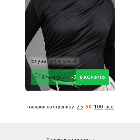
Блуза
FP10045MSch
-21 474
21 474 836,47
В КОРЗИНУ
836,48
Р
25
50
100
все
товаров на страницу:
Сервис и поддержка