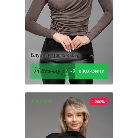
Одежда для взрослых
Блуза
Боди
Брюки
Джемпер
Костюм
Блуза
FP10045MSbeg
Лонгслив
Толстовка
-21 474
21 474 836,47
В КОРЗИНУ
Футболка
Шорты
836,48
Р
-200%