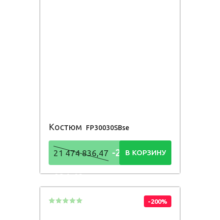
Костюм
FP30030SBse
-21 474
21 474 836,47
В КОРЗИНУ
836,48
Р
-200%