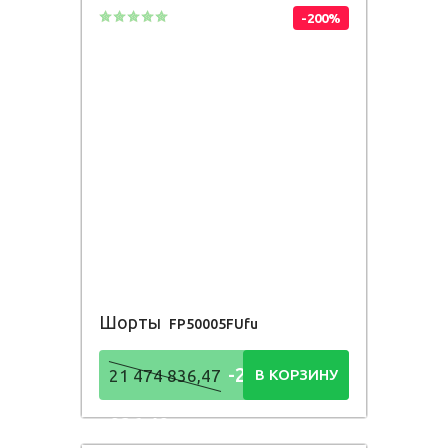
-200%
Шорты
FP50005FUfu
-21 474
21 474 836,47
В КОРЗИНУ
836,48
Р