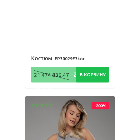
Костюм
FP30029F3kor
-21 474
21 474 836,47
В КОРЗИНУ
836,48
Р
-200%