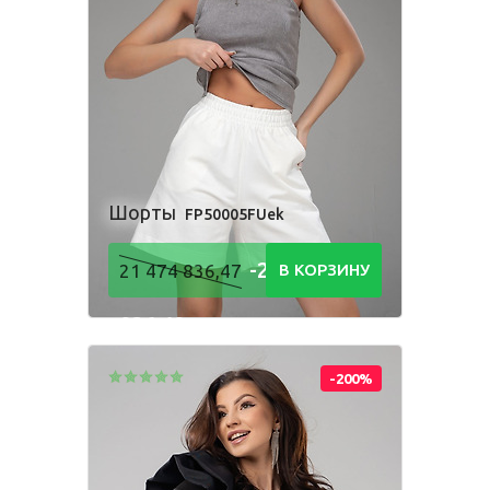
Шорты
FP50005FUek
-21 474
21 474 836,47
В КОРЗИНУ
836,48
Р
-200%