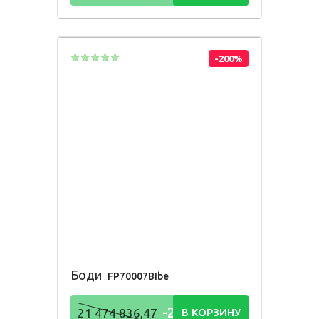
836,48
Р
-200%
Боди
FP70007BIbe
-21 474
21 474 836,47
В КОРЗИНУ