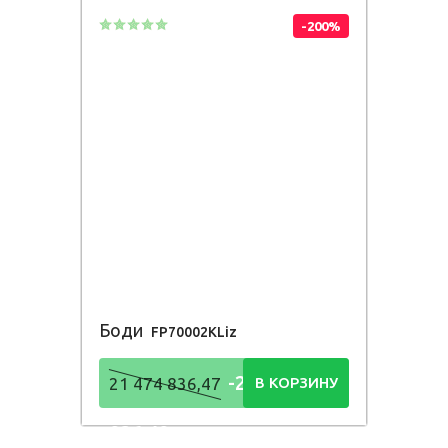
-200%
Боди
FP70002KLiz
-21 474
21 474 836,47
В КОРЗИНУ
836,48
Р