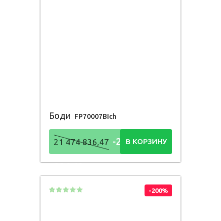
Боди
FP70007BIch
-21 474
21 474 836,47
В КОРЗИНУ
836,48
Р
-200%