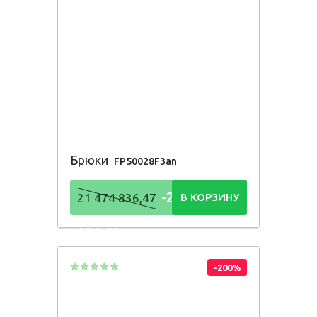
Брюки
FP50028F3an
-21 474
21 474 836,47
В КОРЗИНУ
836,48
Р
-200%