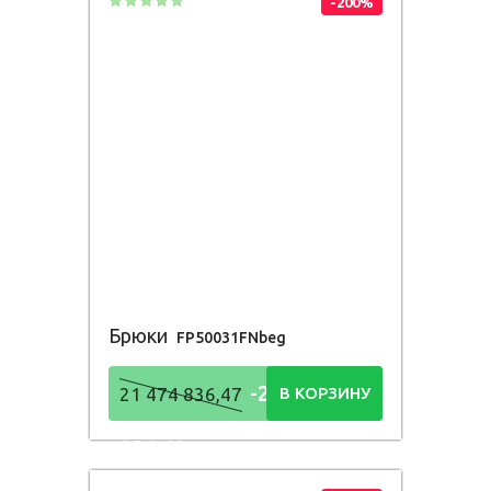
-200%
Брюки
FP50031FNbeg
-21 474
21 474 836,47
В КОРЗИНУ
836,48
Р