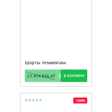
Шорты
FP50005FUlim
-21 474
21 474 836,47
В КОРЗИНУ
836,48
Р
-200%