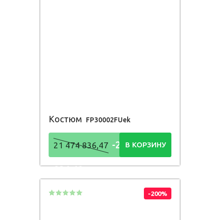
Костюм
FP30002FUek
-21 474
21 474 836,47
В КОРЗИНУ
836,48
Р
-200%