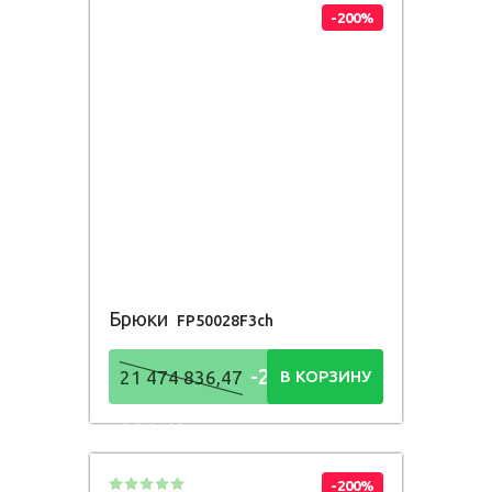
-200%
Брюки
FP50028F3ch
-21 474
21 474 836,47
В КОРЗИНУ
836,48
Р
-200%