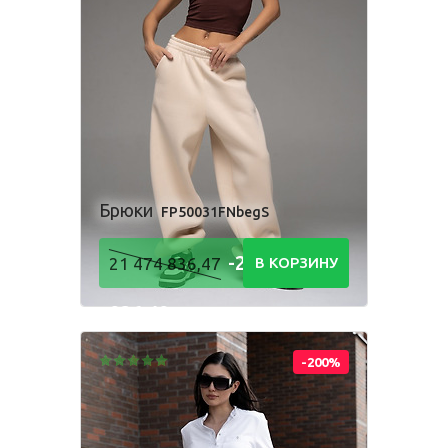
Брюки
FP50031FNbegS
-21 474
21 474 836,47
В КОРЗИНУ
836,48
Р
-200%