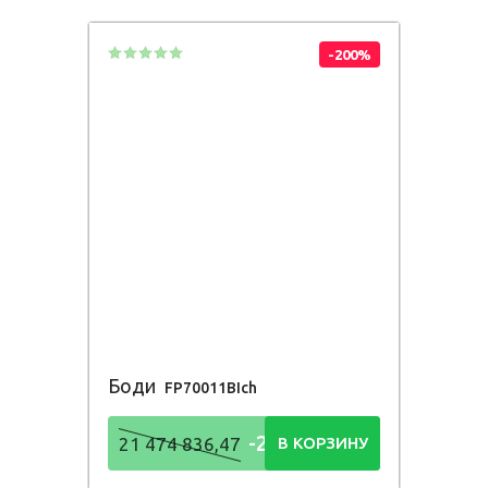
836,48
Р
-200%
Боди
FP70011BIch
-21 474
21 474 836,47
В КОРЗИНУ