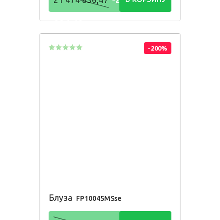
836,48
Р
-200%
Блуза
FP10045MSse