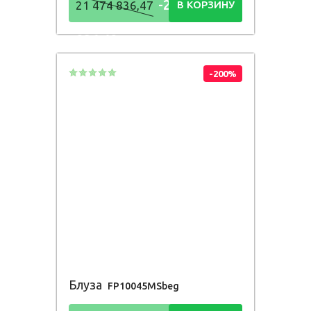
-21 474
21 474 836,47
В КОРЗИНУ
836,48
Р
-200%
Блуза
FP10045MSbeg