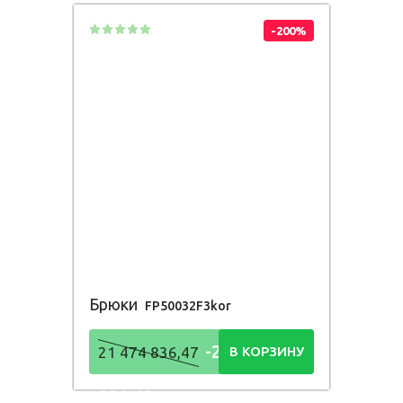
-200%
Брюки
FP50032F3kor
-21 474
21 474 836,47
В КОРЗИНУ
836,48
Р