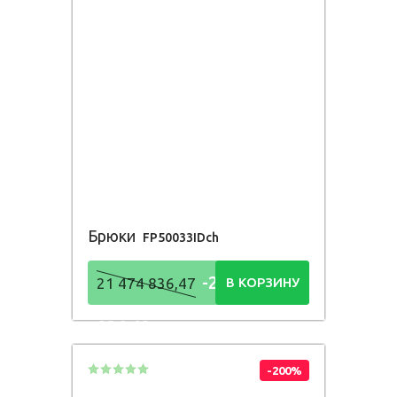
Брюки
FP50033IDch
-21 474
21 474 836,47
В КОРЗИНУ
836,48
Р
-200%