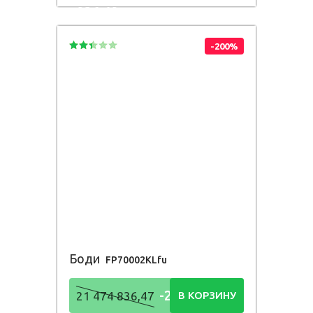
836,48
Р
-200%
Боди
FP70002KLfu
-21 474
21 474 836,47
В КОРЗИНУ