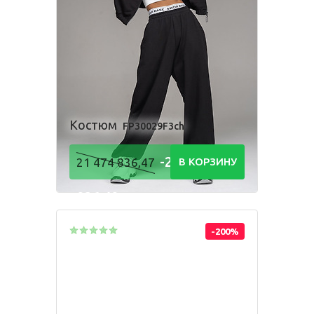
Одежда для взрослых
Блуза
Боди
Брюки
Джемпер
Костюм
Костюм
FP30029F3ch
Лонгслив
Толстовка
-21 474
21 474 836,47
В КОРЗИНУ
Футболка
Шорты
836,48
Р
-200%