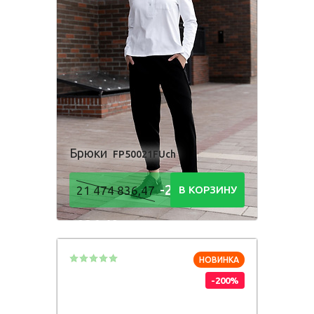
Брюки
FP50021FUch
-21 474
21 474 836,47
В КОРЗИНУ
836,48
Р
НОВИНКА
-200%