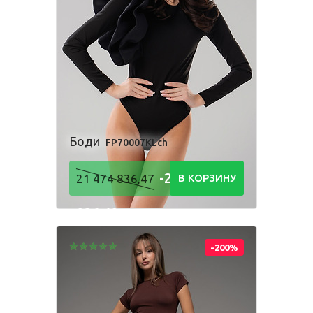
Боди
FP70007KLch
-21 474
21 474 836,47
В КОРЗИНУ
836,48
Р
-200%