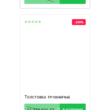
836,48
Р
-200%
Толстовка
FP10046FNek
-21 474
21 474 836,47
В КОРЗИНУ