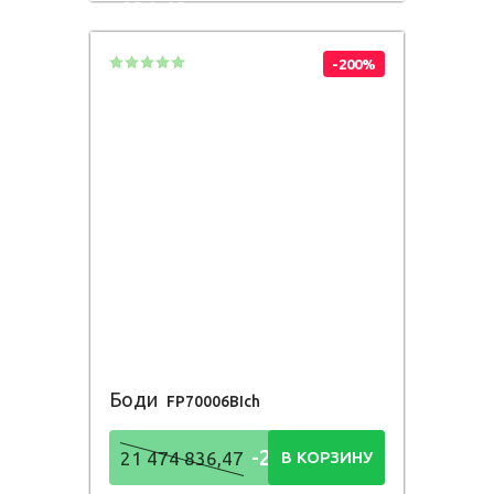
836,48
Р
-200%
Боди
FP70006BIch
-21 474
21 474 836,47
В КОРЗИНУ