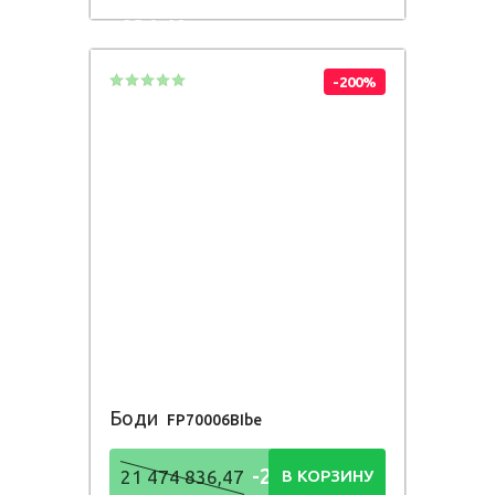
836,48
Р
-200%
Боди
FP70006BIbe
-21 474
21 474 836,47
В КОРЗИНУ