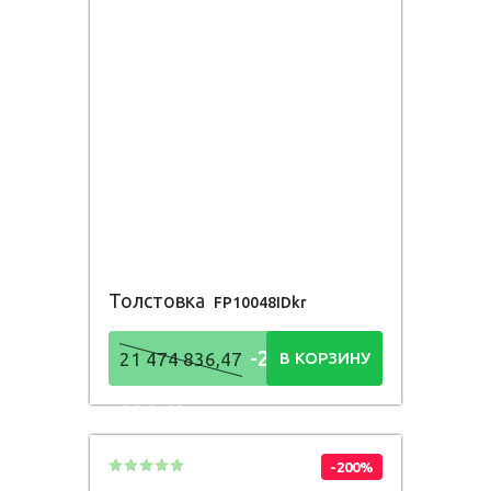
Толстовка
FP10048IDkr
-21 474
21 474 836,47
В КОРЗИНУ
836,48
Р
-200%