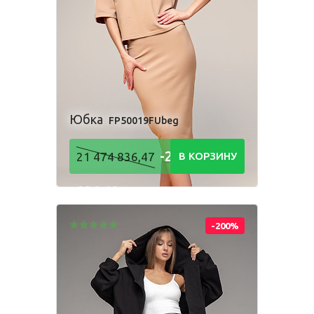
Комбинезон
Костюм
Пижама
Посмотри, как
Платье
Рубашка
Толстовка
производится
наша одежда
Фартук школьный
Шорты
Юбка
FP50019FUbeg
-21 474
21 474 836,47
В КОРЗИНУ
Для мальчиков
836,48
Р
Брюки
Комбинезон
Костюм
Пижама
-200%
Рубашка
Толстовка
Шорты