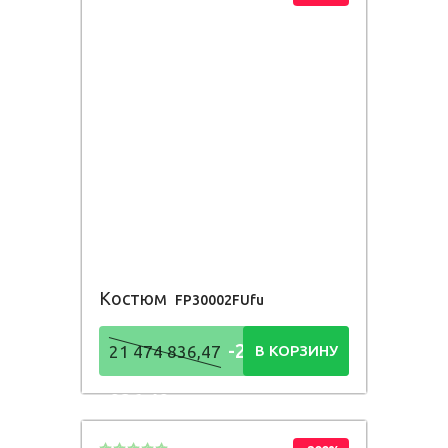
Костюм
FP30002FUfu
-21 474
21 474 836,47
В КОРЗИНУ
836,48
Р