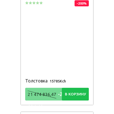
-200%
Толстовка
1578SKch
-21 474
21 474 836,47
В КОРЗИНУ
836,48
Р