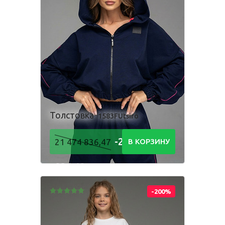
Одежда для взрослых
Блуза
Боди
Брюки
Джемпер
Костюм
Лонгслив
Толстовка
Толстовка
1583FUtsiro
Футболка
Шорты
-21 474
21 474 836,47
В КОРЗИНУ
836,48
Р
-200%