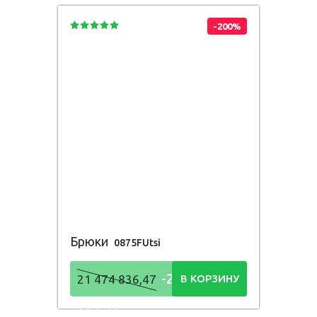
-200%
Брюки
0875FUtsi
-21 474
21 474 836,47
В КОРЗИНУ
836,48
Р