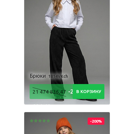
Брюки
1814VKch
-21 474
21 474 836,47
В КОРЗИНУ
836,48
Р
-200%