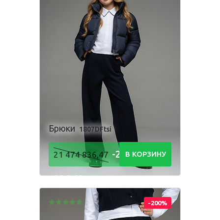
Брюки
1807DFtsi
-21 474
21 474 836,47
В КОРЗИНУ
836,48
Р
-200%