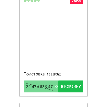
-200%
Толстовка
1585F3iz
-21 474
21 474 836,47
В КОРЗИНУ
836,48
Р