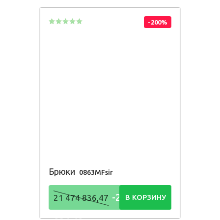
-200%
Брюки
0863MFsir
-21 474
21 474 836,47
В КОРЗИНУ