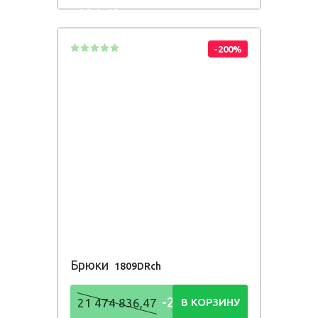
836,48
Р
-200%
Брюки
1809DRch
-21 474
21 474 836,47
В КОРЗИНУ