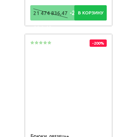
-21 474
21 474 836,47
В КОРЗИНУ
836,48
Р
-200%
Брюки
0853FUse