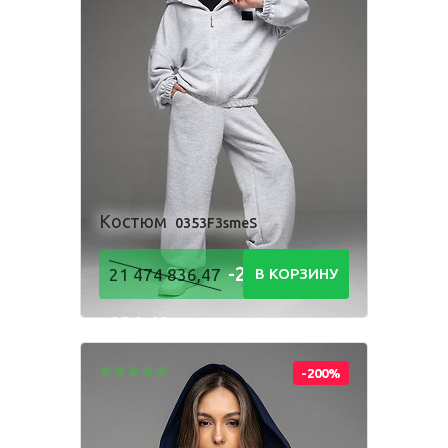
Комбинезон
Костюм
Пижама
Посмотри, как
Платье
Рубашка
Толстовка
производится
наша одежда
Фартук школьный
Шорты
Костюм
0353F3smeS
Для мальчиков
-21 474
21 474 836,47
В КОРЗИНУ
Брюки
Комбинезон
Костюм
836,48
Пижама
Р
Рубашка
Толстовка
Шорты
-200%