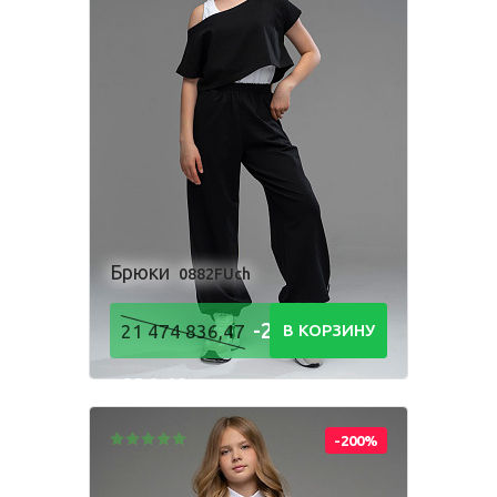
Брюки
0882FUch
-21 474
21 474 836,47
В КОРЗИНУ
836,48
Р
-200%