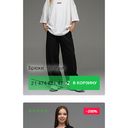
Брюки
1811FUch
-21 474
21 474 836,47
В КОРЗИНУ
836,48
Р
-200%