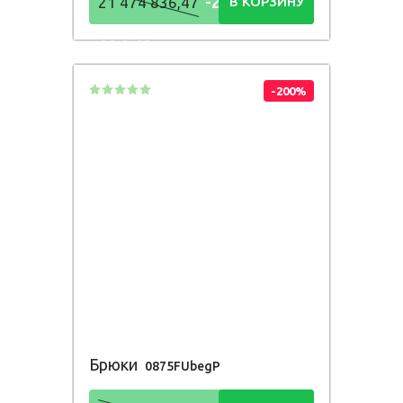
-21 474
21 474 836,47
В КОРЗИНУ
836,48
Р
-200%
Брюки
0875FUbegP