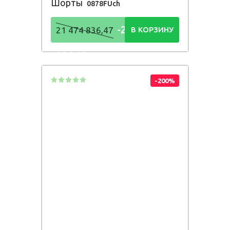
Шорты
0878FUch
-21 474
21 474 836,47
В КОРЗИНУ
836,48
Р
-200%