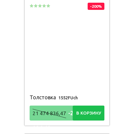
-200%
Толстовка
1552FUch
-21 474
21 474 836,47
В КОРЗИНУ
836,48
Р