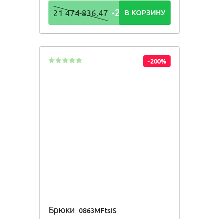
-21 474
21 474 836,47
В КОРЗИНУ
836,48
Р
-200%
Брюки
0863MFtsiS