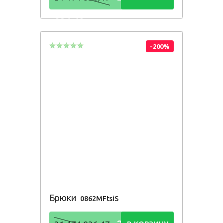
836,48
Р
-200%
Брюки
0862MFtsiS