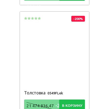
836,48
Р
-200%
Толстовка
0549FLek
-21 474
21 474 836,47
В КОРЗИНУ