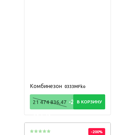
Комбинезон
0333MFko
-21 474
21 474 836,47
В КОРЗИНУ
836,48
Р
-200%