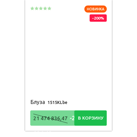
НОВИНКА
-200%
Блуза
1515KLbe
-21 474
21 474 836,47
В КОРЗИНУ
836,48
Р