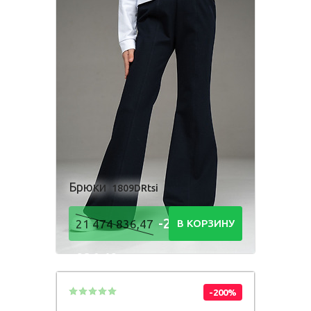
Брюки
1809DRtsi
-21 474
21 474 836,47
В КОРЗИНУ
836,48
Р
-200%