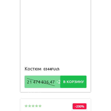
Костюм
0344FUch
-21 474
21 474 836,47
В КОРЗИНУ
836,48
Р
-200%