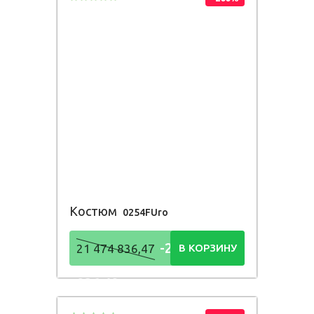
Костюм
0254FUro
-21 474
21 474 836,47
В КОРЗИНУ
836,48
Р