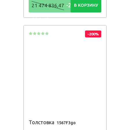
-21 474
21 474 836,47
В КОРЗИНУ
836,48
Р
-200%
Толстовка
1567F3go