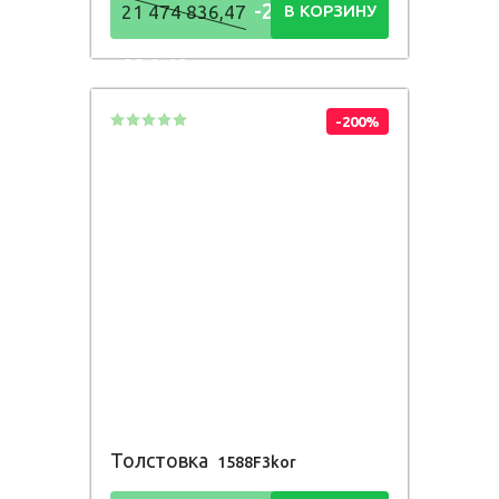
-21 474
21 474 836,47
В КОРЗИНУ
836,48
Р
-200%
Толстовка
1588F3kor