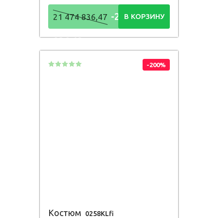
-21 474
21 474 836,47
В КОРЗИНУ
836,48
Р
-200%
Костюм
0258KLfi