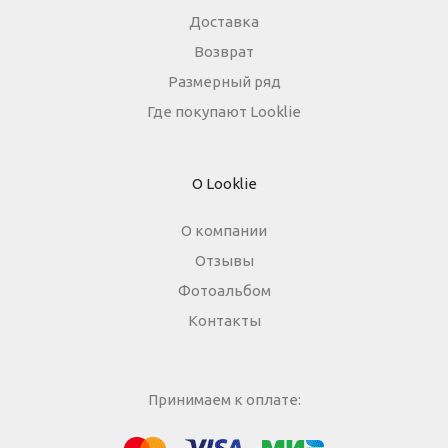
Доставка
Возврат
Одежда для взрослых
Размерный ряд
Блуза
Боди
Брюки
Где покупают Looklie
Джемпер
Костюм
О Looklie
Лонгслив
Толстовка
О компании
Футболка
Шорты
Отзывы
Фотоальбом
Контакты
Принимаем к оплате: