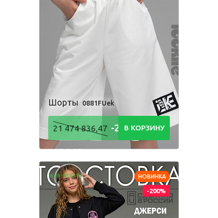
Шорты
0881FUek
-21 474
21 474 836,47
В КОРЗИНУ
836,48
Р
НОВИНКА
-200%