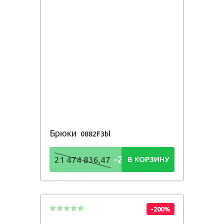
Брюки
0882F3bl
-21 474
21 474 836,47
В КОРЗИНУ
836,48
Р
-200%