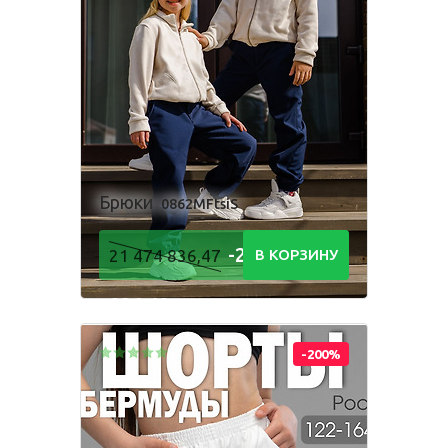
Брюки
0862MFtsiS
-21 474
21 474 836,47
В КОРЗИНУ
836,48
Р
-200%