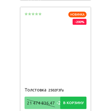
836,48
Р
НОВИНКА
-200%
Толстовка
2502F3fu
-21 474
21 474 836,47
В КОРЗИНУ