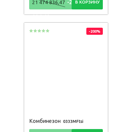
-21 474
21 474 836,47
В КОРЗИНУ
836,48
Р
-200%
Комбинезон
0333MFtsi