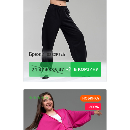
Брюки
0882F3ch
-21 474
21 474 836,47
В КОРЗИНУ
836,48
Р
НОВИНКА
-200%