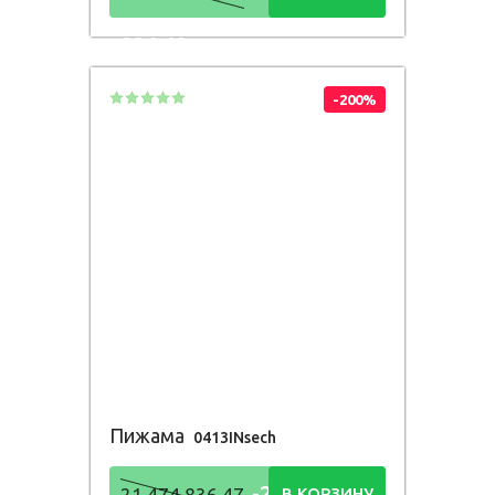
836,48
Р
-200%
Пижама
0413INsech
-21 474
21 474 836,47
В КОРЗИНУ