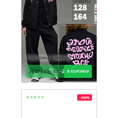
Толстовка
2506DFchD
-21 474
21 474 836,47
В КОРЗИНУ
836,48
Р
-200%