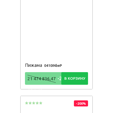
Пижама
0410INbeP
-21 474
21 474 836,47
В КОРЗИНУ
836,48
Р
-200%