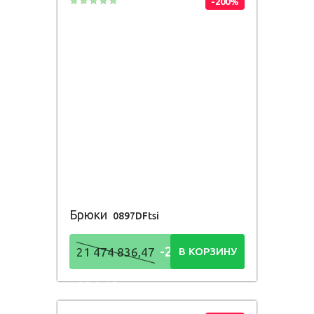
-200%
Брюки
0897DFtsi
-21 474
21 474 836,47
В КОРЗИНУ
836,48
Р