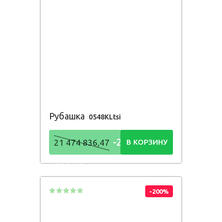
Рубашка
0548KLtsi
-21 474
21 474 836,47
В КОРЗИНУ
836,48
Р
-200%