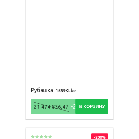
Рубашка
1559KLbe
-21 474
21 474 836,47
В КОРЗИНУ
836,48
Р
-200%