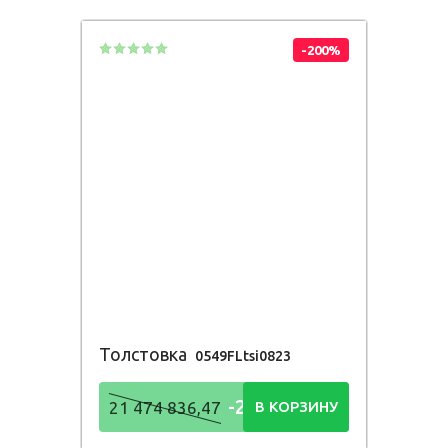
836,48
Р
-200%
Толстовка
0549FLtsi0823
-21 474
21 474 836,47
В КОРЗИНУ