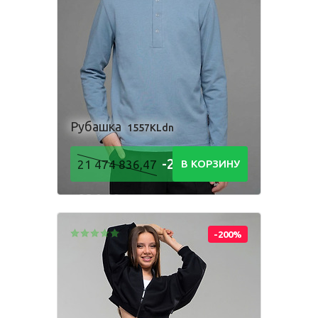
Одежда для взрослых
Блуза
Боди
Брюки
Джемпер
Костюм
Рубашка
1557KLdn
Лонгслив
Толстовка
-21 474
21 474 836,47
В КОРЗИНУ
Футболка
Шорты
836,48
Р
-200%