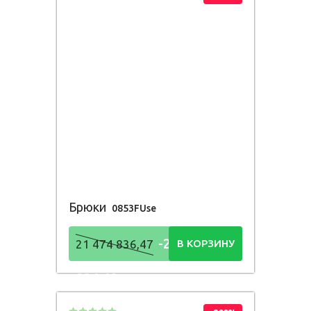
Брюки
0853FUse
-21 474
21 474 836,47
В КОРЗИНУ
836,48
Р