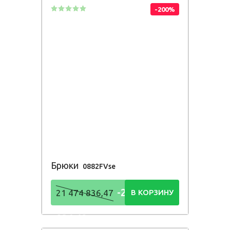
-200%
Брюки
0882FVse
-21 474
21 474 836,47
В КОРЗИНУ
836,48
Р