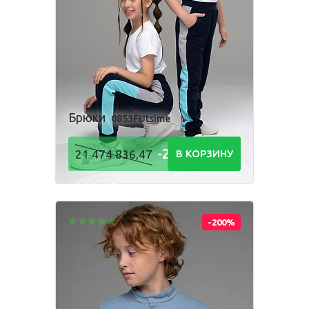
Комбинезон
Костюм
Пижама
Посмотри, как
Платье
Рубашка
Толстовка
производится
наша одежда
Фартук школьный
Шорты
Брюки
0853FUtsime
-21 474
21 474 836,47
В КОРЗИНУ
Для мальчиков
836,48
Р
Брюки
Комбинезон
Костюм
Пижама
-200%
Рубашка
Толстовка
Шорты