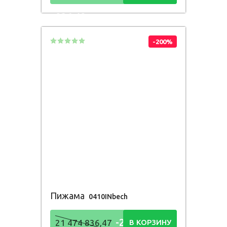
836,48
Р
-200%
Пижама
0410INbech
-21 474
21 474 836,47
В КОРЗИНУ