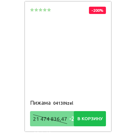
-200%
Пижама
0413INzel
-21 474
21 474 836,47
В КОРЗИНУ
836,48
Р