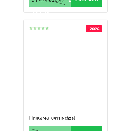
836,48
Р
-200%
Пижама
0411INchzel