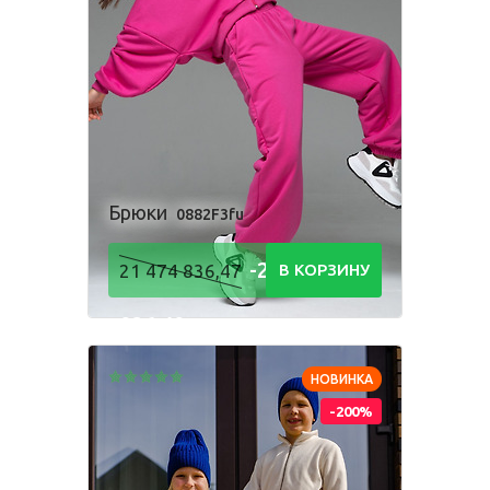
Брюки
0882F3fu
-21 474
21 474 836,47
В КОРЗИНУ
836,48
Р
НОВИНКА
-200%