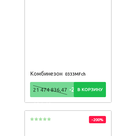
Комбинезон
0333MFch
-21 474
21 474 836,47
В КОРЗИНУ
836,48
Р
-200%