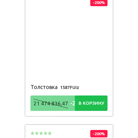
-200%
Толстовка
1587FUiz
-21 474
21 474 836,47
В КОРЗИНУ
836,48
Р
-200%