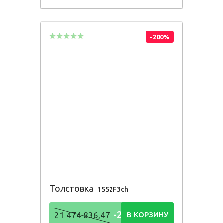
836,48
Р
-200%
Толстовка
1552F3ch
-21 474
21 474 836,47
В КОРЗИНУ