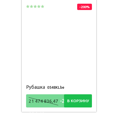
-200%
Рубашка
0548KLbe
-21 474
21 474 836,47
В КОРЗИНУ
836,48
Р