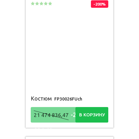
-200%
Костюм
FP30026FUch
-21 474
21 474 836,47
В КОРЗИНУ
836,48
Р