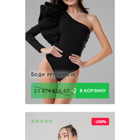
Боди
FP70006KLch
-21 474
21 474 836,47
В КОРЗИНУ
836,48
Р
-200%