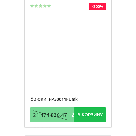
-200%
Брюки
FP50011FUmk
-21 474
21 474 836,47
В КОРЗИНУ
836,48
Р