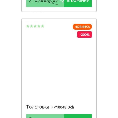
-21 474
21 474 836,47
В КОРЗИНУ
836,48
Р
НОВИНКА
-200%
Толстовка
FP10048IDch