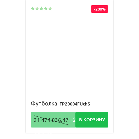
-200%
Футболка
FP20004FUchS
-21 474
21 474 836,47
В КОРЗИНУ
836,48
Р