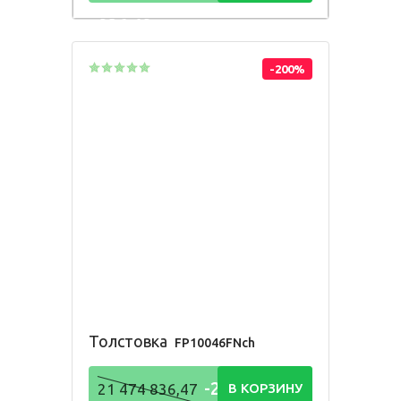
836,48
Р
-200%
Толстовка
FP10046FNch
-21 474
21 474 836,47
В КОРЗИНУ