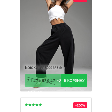
Брюки
FP50028F3ch
-21 474
21 474 836,47
В КОРЗИНУ
836,48
Р
-200%