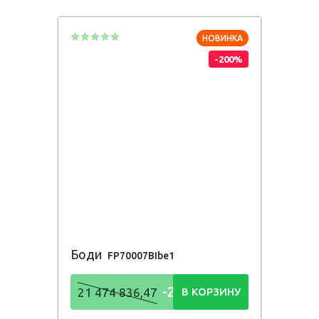
836,48
Р
НОВИНКА
-200%
Боди
FP70007BIbe1
-21 474
21 474 836,47
В КОРЗИНУ