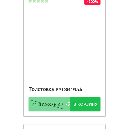
-200%
Толстовка
FP10044FUch
-21 474
21 474 836,47
В КОРЗИНУ
836,48
Р