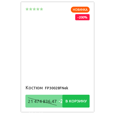
НОВИНКА
-200%
Костюм
FP30028FNek
-21 474
21 474 836,47
В КОРЗИНУ
836,48
Р