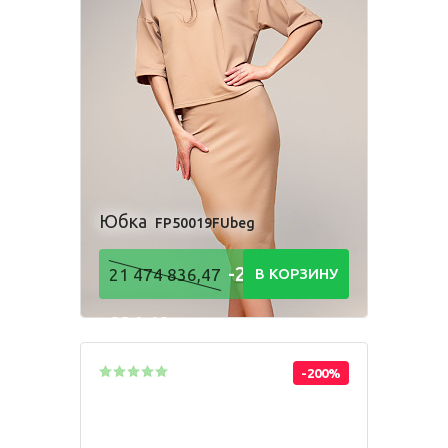
Комбинезон
Костюм
Пижама
Посмотри, как
Платье
Рубашка
Толстовка
производится
наша одежда
Фартук школьный
Шорты
Юбка
FP50019FUbeg
Для мальчиков
-21 474
21 474 836,47
В КОРЗИНУ
Брюки
Комбинезон
Костюм
836,48
Пижама
Р
Рубашка
Толстовка
Шорты
-200%