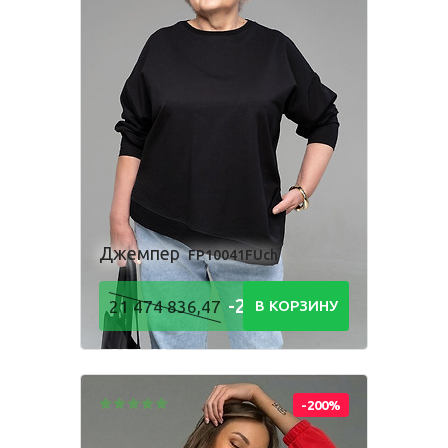
Джемпер
FP10041FUch
-21 474
21 474 836,47
В КОРЗИНУ
836,48
Р
-200%