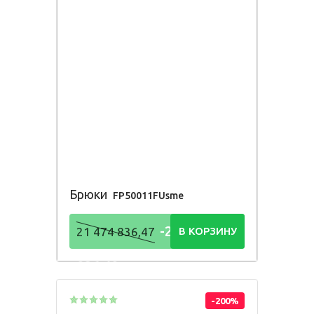
Брюки
FP50011FUsme
-21 474
21 474 836,47
В КОРЗИНУ
836,48
Р
-200%