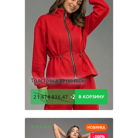
Толстовка
FP10048IDkr
-21 474
21 474 836,47
В КОРЗИНУ
836,48
Р
НОВИНКА
-200%