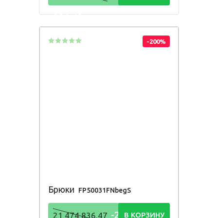
836,48
Р
-200%
Брюки
FP50031FNbegS
-21 474
21 474 836,47
В КОРЗИНУ