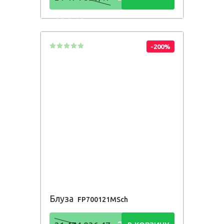
836,48
Р
-200%
Блуза
FP700121MSch