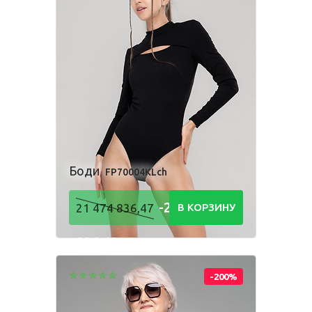
Боди
FP70004KLch
-21 474
21 474 836,47
В КОРЗИНУ
836,48
Р
-200%