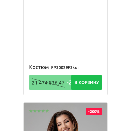
Одежда для взрослых
Блуза
Боди
Брюки
Джемпер
Костюм
Лонгслив
Толстовка
Костюм
FP30029F3kor
Футболка
Шорты
-21 474
21 474 836,47
В КОРЗИНУ
836,48
Р
-200%