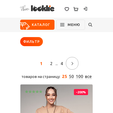
ВХОД
КАТАЛОГ
МЕНЮ
ФИЛЬТР
Новинки
Распродажа
Для дома
Школа
О нас
1
2
4
→
...
Возврат
25
50
100
все
товаров на страницу:
Размерный
ряд
Для девочек
Состав
-200%
полотен
Блуза
Брюки
Жакет
Жилет
Где покупают
Looklie