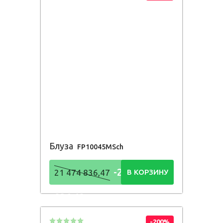
Блуза
FP10045MSch
-21 474
21 474 836,47
В КОРЗИНУ
836,48
Р
-200%