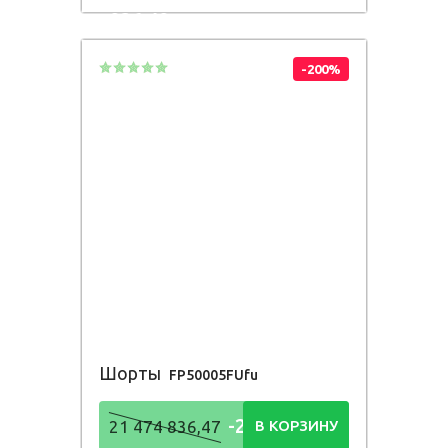
836,48
Р
-200%
Шорты
FP50005FUfu
-21 474
21 474 836,47
В КОРЗИНУ