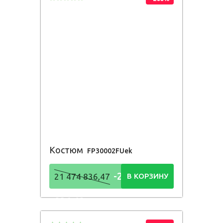
Костюм
FP30002FUek
-21 474
21 474 836,47
В КОРЗИНУ
836,48
Р