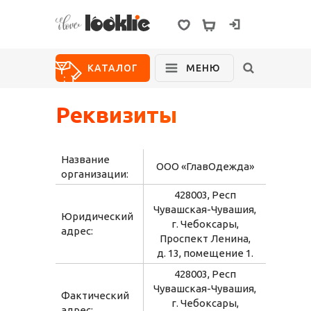
ВХОД
КАТАЛОГ
МЕНЮ
Реквизиты
Новинки
Распродажа
Для дома
Школа
Название
ООО
«
ГлавОдежда»
О нас
организации:
Возврат
428003, Респ
Чувашская-Чувашия,
Юридический
Размерный
г. Чебоксары,
адрес:
ряд
Проспект Ленина,
Для девочек
д. 13, помещение 1.
Состав
полотен
428003, Респ
Блуза
Брюки
Жакет
Жилет
Чувашская-Чувашия,
Где покупают
Фактический
г. Чебоксары,
Looklie
адрес: