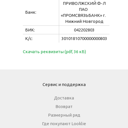
ПРИВОЛЖСКИЙ Ф-Л
ПАО
Банк:
«
ПРОМСВЯЗЬБАНК» г.
Одежда для взрослых
Нижний Новгород
БИК:
042202803
Блуза
Боди
Брюки
К/с:
30101810700000000803
Джемпер
Костюм
Скачать реквизиты
(
pdf, 36 кБ)
Лонгслив
Толстовка
Футболка
Шорты
Сервис и поддержка
Доставка
Возврат
Размерный ряд
Где покупают Looklie