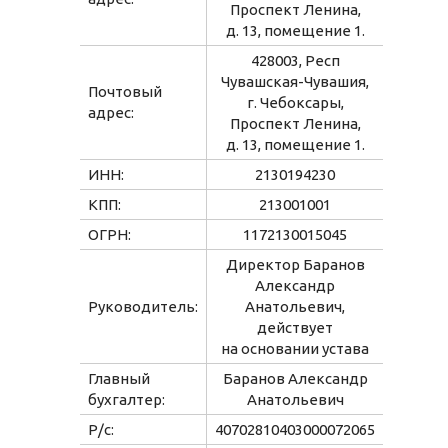
Комбинезон
Костюм
Пижама
Проспект Ленина,
Посмотри, как
д. 13, помещение 1.
Платье
Рубашка
Толстовка
производится
428003, Респ
наша одежда
Чувашская-Чувашия,
Почтовый
Фартук школьный
Шорты
г. Чебоксары,
адрес:
Проспект Ленина,
д. 13, помещение 1.
ИНН:
2130194230
КПП:
213001001
Для мальчиков
ОГРН:
1172130015045
Директор Баранов
Брюки
Комбинезон
Костюм
Александр
Руководитель:
Анатольевич,
Пижама
действует
на основании устава
Рубашка
Толстовка
Шорты
Главный
Баранов Александр
бухгалтер:
Анатольевич
Р/с:
40702810403000072065