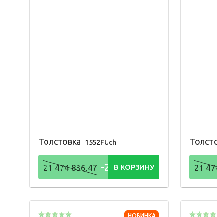
Толстовка
Толст
1552FUch
-21 474
21 474 836,47
В КОРЗИНУ
21 47
836,48
836,
Р
НОВИНКА