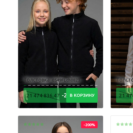
Пижама
Толстовка
Толст
0549FLch0823
-21 474
21 474 836,47
В КОРЗИНУ
21 47
836,48
836,
Р
-200%