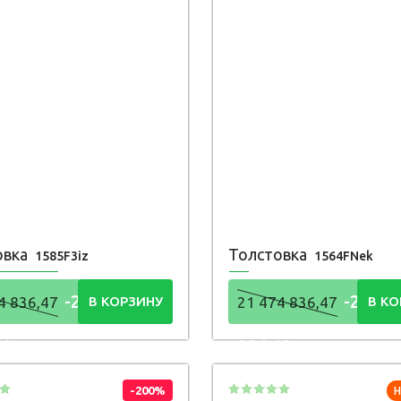
овка
Толстовка
1585F3iz
1564FNek
-21 474
-21 47
4 836,47
В КОРЗИНУ
21 474 836,47
В КО
48
836,48
Р
Р
-200%