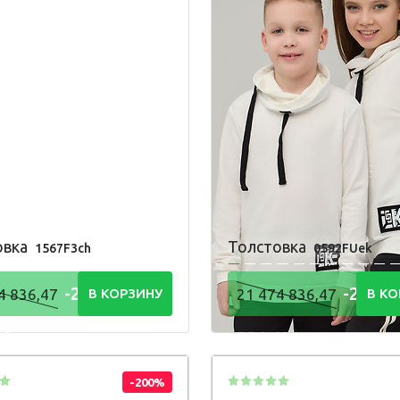
овка
Толстовка
1567F3ch
0592FUek
-21 474
-21 47
4 836,47
В КОРЗИНУ
21 474 836,47
В КО
48
836,48
Р
Р
-200%