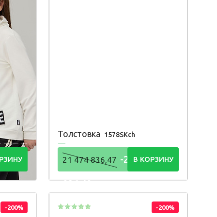
Толстовка
1578SKch
4
-21 474
РЗИНУ
21 474 836,47
В КОРЗИНУ
836,48
Р
-200%
-200%