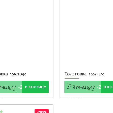
овка
Толстовка
1567F3go
1567F3ro
-21 474
-21 47
4 836,47
В КОРЗИНУ
21 474 836,47
В КО
48
836,48
Р
Р
-200%