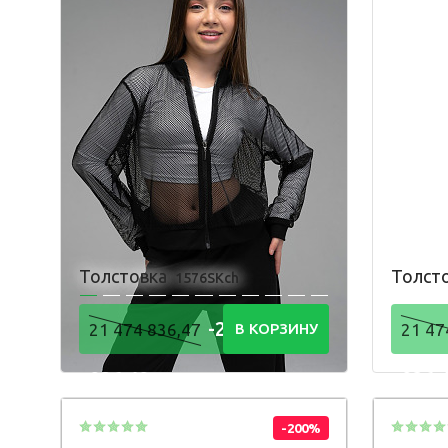
Толстовка
Толст
1576SKch
-21 474
21 474 836,47
В КОРЗИНУ
21 47
836,48
836,
Р
-200%