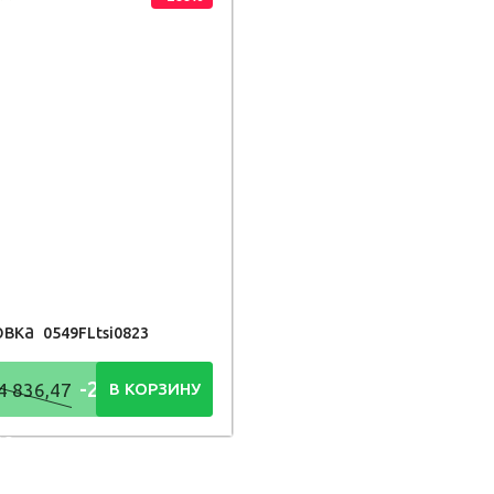
овка
0549FLtsi0823
-21 474
4 836,47
В КОРЗИНУ
48
Р