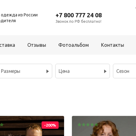
+7 800 777 24 08
 одежда из России
одителя
Звонок по РФ бесплатно!
ставка
Отзывы
Фотоальбом
Контакты
Размеры
Цена
Сезон
Для мальчиков
Платье
Брюки
Р
Рубашка
Комбинезон
Т
Толстовка
Костюм
Ш
Фартук школьный
Пижама
Шорты
-200%