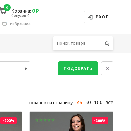
0
Корзина:
0
Р
бонусов: 0
ВХОД
Избранное
Сбросит
ПОДОБРАТЬ
убашка
олстовка
25
50
100
все
товаров на страницу:
орты
-200%
-200%