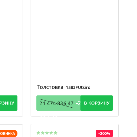
Толстовка
1583FUtsiro
4
-21 474
РЗИНУ
21 474 836,47
В КОРЗИНУ
836,48
Р
-200%
НОВИНКА