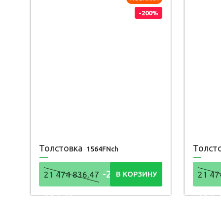
-200%
Толстовка
Толст
1564FNch
-21 474
21 474 836,47
В КОРЗИНУ
21 47
836,48
836,
Р