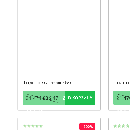
Толстовка
Толст
1588F3kor
-21 474
21 474 836,47
В КОРЗИНУ
21 47
836,48
836,
Р
-200%