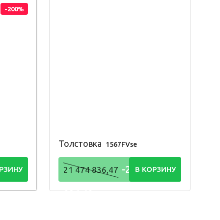
-200%
Толстовка
1567FVse
4
-21 474
РЗИНУ
21 474 836,47
В КОРЗИНУ
836,48
Р