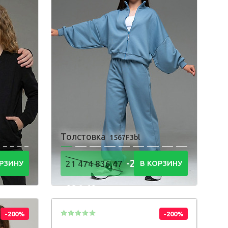
онгслив
олстовка
утболка
орты
Толстовка
1567F3bl
4
-21 474
РЗИНУ
21 474 836,47
В КОРЗИНУ
836,48
Р
-200%
-200%