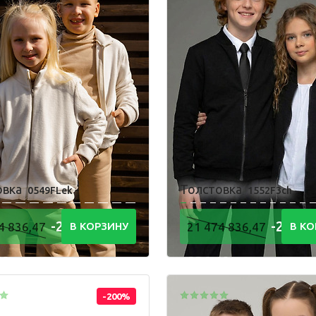
Одежда для взрослых
Блуза
Л
Боди
Т
Брюки
Ф
Джемпер
Ш
Костюм
овка
Толстовка
0549FLek
1552F3ch
-21 474
-21 47
4 836,47
В КОРЗИНУ
21 474 836,47
В КО
48
836,48
Р
Р
-200%