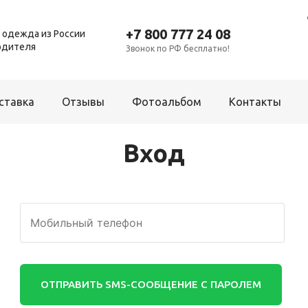
+7 800 777 24 08
 одежда из России
одителя
Звонок по РФ бесплатно!
ставка
Отзывы
Фотоальбом
Контакты
Вход
Для мальчиков
Платье
Брюки
Р
Рубашка
Комбинезон
Т
Толстовка
Костюм
Ш
Фартук школьный
Пижама
Шорты