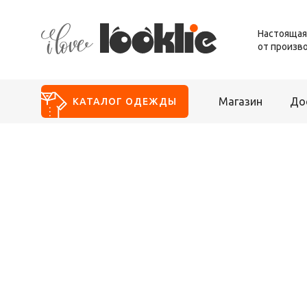
Настоящая
от произв
Магазин
До
КАТАЛОГ
ОДЕЖДЫ
Новинки
Распродажа
Для девочек
Для дома
Школа
Блуза
Брюки
Жакет
Жилет
Комбинезон
Костюм