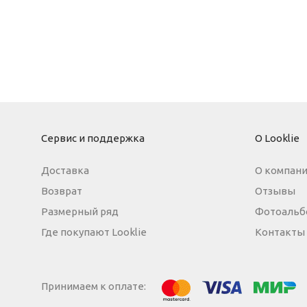
Пижама
Сервис и поддержка
О Looklie
Доставка
О компан
Возврат
Отзывы
Размерный ряд
Фотоальб
Где покупают Looklie
Контакты
Принимаем к оплате:
МИР
Visa
Mastercard