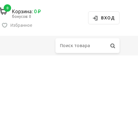
0
Корзина:
0
Р
бонусов: 0
ВХОД
Избранное
убашка
олстовка
орты