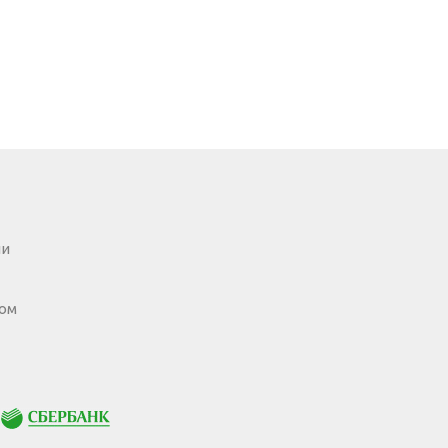
Одежда для взрослых
Блуза
Л
Боди
Т
Брюки
Ф
Джемпер
Ш
Костюм
ии
ом
Сбербанк