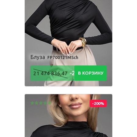
Блуза
FP700121MSch
-21 474
21 474 836,47
В КОРЗИНУ
836,48
Р
-200%