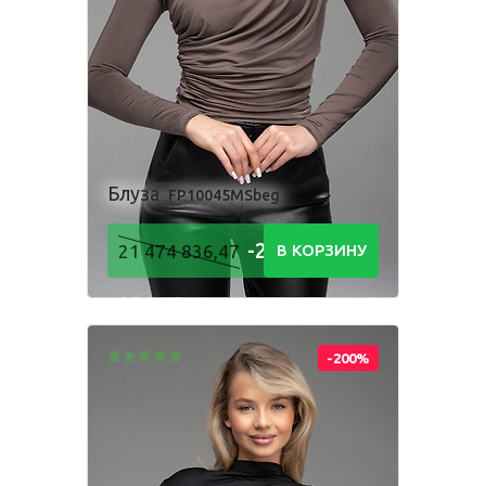
Одежда для взрослых
Блуза
Боди
Брюки
Джемпер
Костюм
Блуза
FP10045MSbeg
Лонгслив
Толстовка
-21 474
21 474 836,47
В КОРЗИНУ
Футболка
Шорты
836,48
Р
-200%