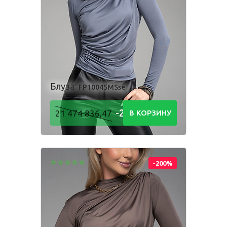
Комбинезон
Костюм
Пижама
Посмотри, как
Платье
Рубашка
Толстовка
производится
наша одежда
Фартук школьный
Шорты
Блуза
FP10045MSse
-21 474
21 474 836,47
В КОРЗИНУ
Для мальчиков
836,48
Р
Брюки
Комбинезон
Костюм
Пижама
-200%
Рубашка
Толстовка
Шорты