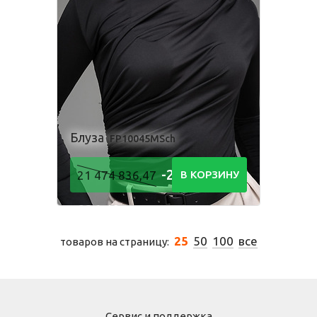
Блуза
FP10045MSch
-21 474
21 474 836,47
В КОРЗИНУ
836,48
Р
25
50
100
все
товаров на страницу:
Сервис и поддержка