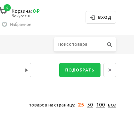
0
Корзина:
0
Р
бонусов: 0
ВХОД
Избранное
Сбросит
ПОДОБРАТЬ
убашка
олстовка
25
50
100
все
товаров на страницу:
орты