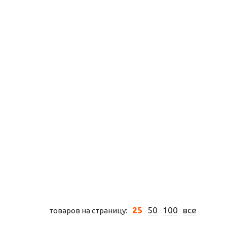
онгслив
олстовка
утболка
орты
25
50
100
все
товаров на страницу: