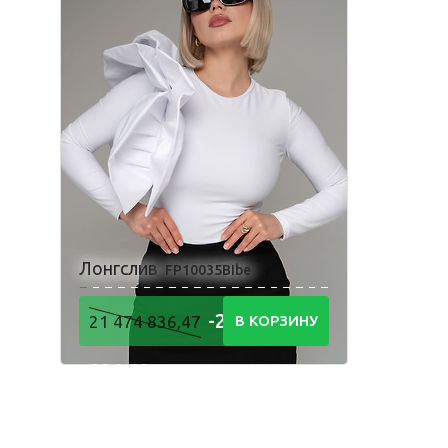
Пижама
Лонгслив
FP10035BIbe
-21 474
21 474 836,47
В КОРЗИНУ
836,48
Р