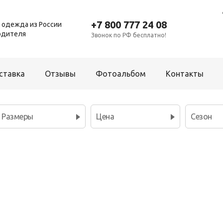
+7 800 777 24 08
 одежда из России
одителя
Звонок по РФ бесплатно!
ставка
Отзывы
Фотоальбом
Контакты
Размеры
Цена
Сезон
Для мальчиков
Платье
Брюки
Р
Рубашка
Комбинезон
Т
Толстовка
Костюм
Ш
Фартук школьный
Пижама
Шорты