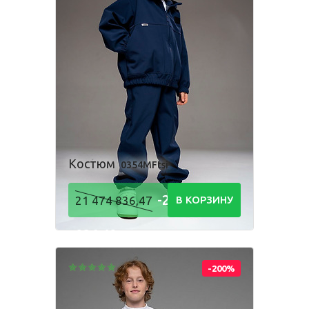
Костюм
0354MFtsi
-21 474
21 474 836,47
В КОРЗИНУ
836,48
Р
-200%