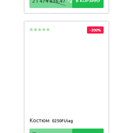
-21 474
21 474 836,47
В КОРЗИНУ
836,48
Р
-200%
Костюм
0250FUiag