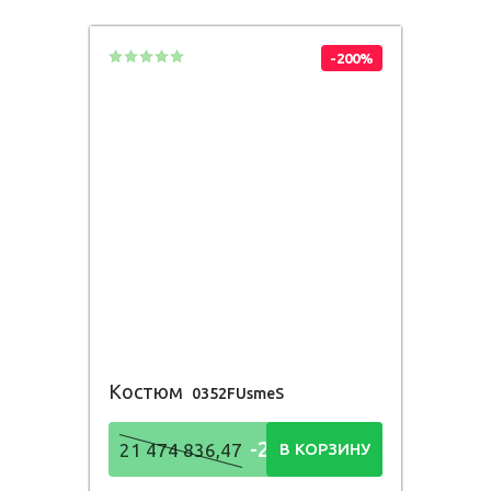
836,48
Р
-200%
Костюм
0352FUsmeS
-21 474
21 474 836,47
В КОРЗИНУ