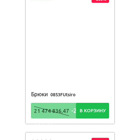
Брюки
0853FUtsiro
-21 474
21 474 836,47
В КОРЗИНУ
836,48
Р