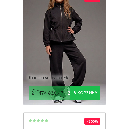
Костюм
0358IDch
-21 474
21 474 836,47
В КОРЗИНУ
836,48
Р
-200%