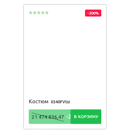
-200%
Костюм
0340FVtsi
-21 474
21 474 836,47
В КОРЗИНУ