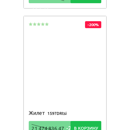
836,48
Р
-200%
Жилет
1597DRtsi
-21 474
21 474 836,47
В КОРЗИНУ