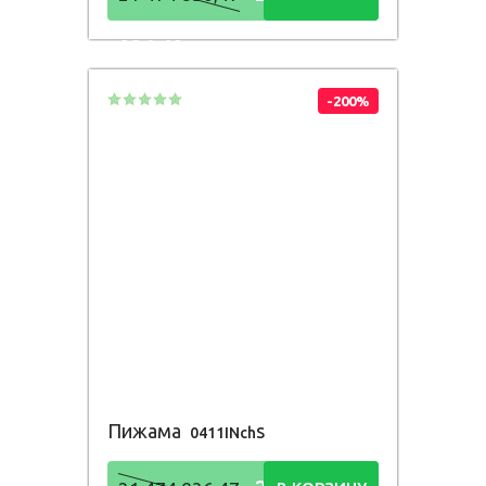
836,48
Р
-200%
Пижама
0411INchS