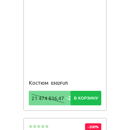
Костюм
0302FUfi
-21 474
21 474 836,47
В КОРЗИНУ
836,48
Р
-200%