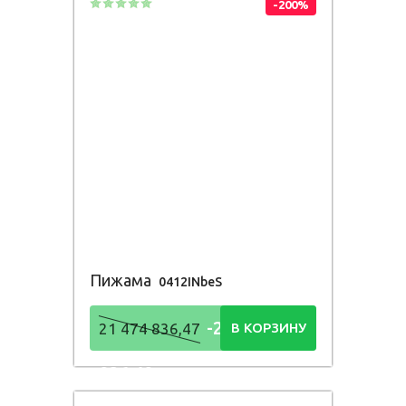
-200%
Пижама
0412INbeS
-21 474
21 474 836,47
В КОРЗИНУ
836,48
Р