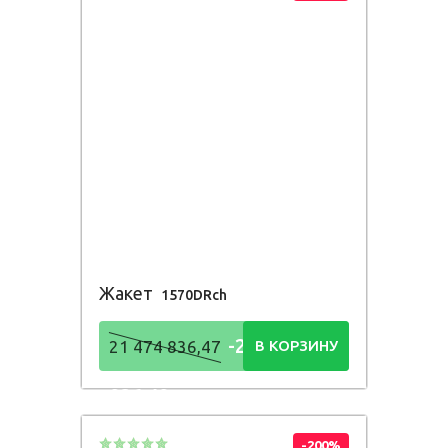
Жакет
1570DRch
-21 474
21 474 836,47
В КОРЗИНУ
836,48
Р
-200%