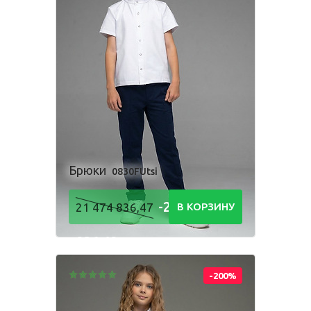
Брюки
0830FUtsi
-21 474
21 474 836,47
В КОРЗИНУ
836,48
Р
-200%