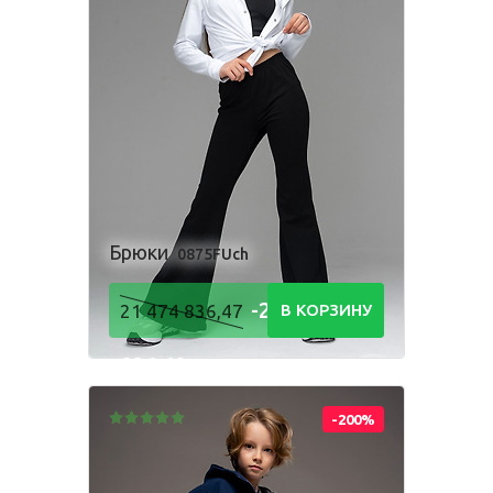
Одежда для взрослых
Блуза
Боди
Брюки
Джемпер
Костюм
Лонгслив
Толстовка
Брюки
0875FUch
Футболка
Шорты
-21 474
21 474 836,47
В КОРЗИНУ
836,48
Р
-200%