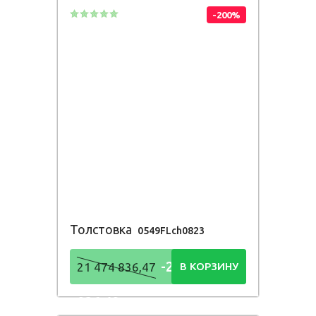
-200%
Толстовка
0549FLch0823
-21 474
21 474 836,47
В КОРЗИНУ
836,48
Р