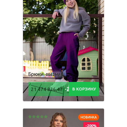
Брюки
0862MFfi
-21 474
21 474 836,47
В КОРЗИНУ
836,48
Р
НОВИНКА
-200%