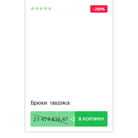
-200%
Брюки
1802DRch
-21 474
21 474 836,47
В КОРЗИНУ
836,48
Р