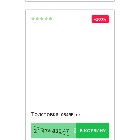
836,48
Р
-200%
Толстовка
0549FLek
-21 474
21 474 836,47
В КОРЗИНУ