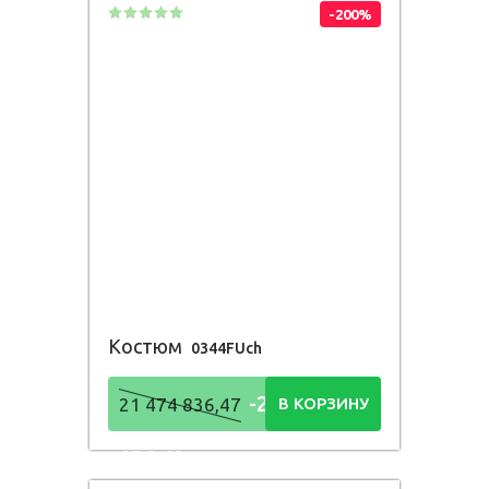
-200%
Костюм
0344FUch
-21 474
21 474 836,47
В КОРЗИНУ
836,48
Р