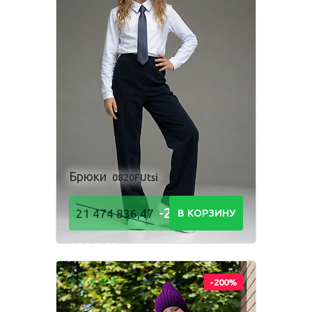
Брюки
0820FUtsi
-21 474
21 474 836,47
В КОРЗИНУ
836,48
Р
-200%