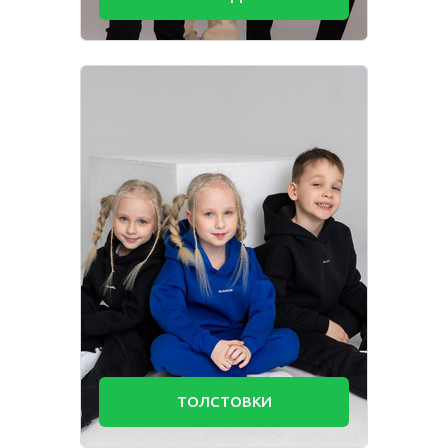
Одежда для взрослых
Блуза
Боди
Брюки
Джемпер
Костюм
Лонгслив
Толстовка
Футболка
Шорты
ТОЛСТОВКИ