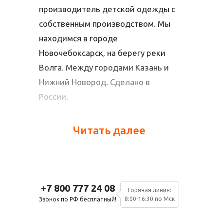
производитель детской одежды с
На следующий день после
собственным производством. Мы
оплаты.
находимся в городе
Новочебоксарск, на берегу реки
Волга. Между городами Казань и
Нижний Новород. Сделано в
России.
looklie – это натуральное
Читать далее
хлопковое полотно самого
высокого качества – ПЕНЬЕ. За счет
Полотно Пенье
удлиненных хлопковых волокон и
дополнительной обработки такая
+7 800 777 24 08
При стирке не меняет форму и
Горячая линия:
ткань намного дольше сохраняет
8:00-16:30 по Мск
Звонок по РФ бесплатный!
цвет. Всегда как новое.
свой товарный вид даже после