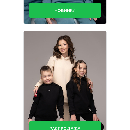
Комбинезон
Костюм
Пижама
Посмотри, как
НОВИНКИ
Платье
Рубашка
Толстовка
производится
наша одежда
Фартук школьный
Шорты
Для мальчиков
Брюки
Комбинезон
Костюм
Пижама
Рубашка
Толстовка
Шорты
РАСПРОДАЖА