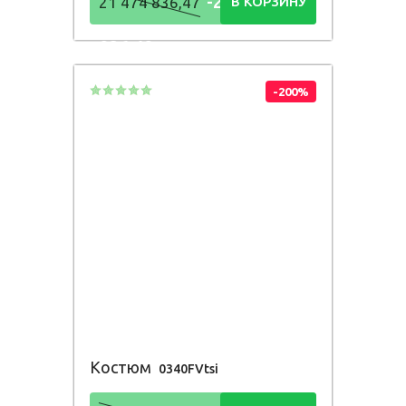
-21 474
21 474 836,47
В КОРЗИНУ
836,48
Р
-200%
Костюм
0340FVtsi