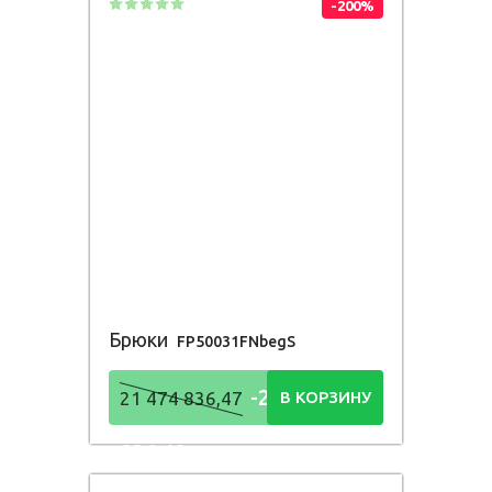
-200%
Брюки
FP50031FNbegS
-21 474
21 474 836,47
В КОРЗИНУ
836,48
Р