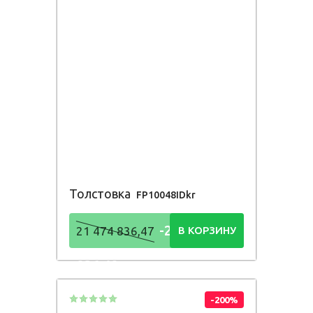
Толстовка
FP10048IDkr
-21 474
21 474 836,47
В КОРЗИНУ
836,48
Р
-200%