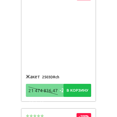
Жакет
2503DRch
-21 474
21 474 836,47
В КОРЗИНУ
836,48
Р
-200%