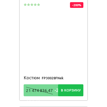
-200%
Костюм
FP30028FNek
-21 474
21 474 836,47
В КОРЗИНУ
836,48
Р