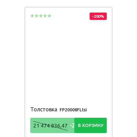
836,48
Р
-200%
Толстовка
FP20008FLtsi
-21 474
21 474 836,47
В КОРЗИНУ