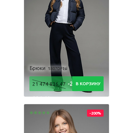
Одежда для взрослых
Блуза
Боди
Брюки
Джемпер
Костюм
Лонгслив
Толстовка
Брюки
1807DFtsi
Футболка
Шорты
-21 474
21 474 836,47
В КОРЗИНУ
836,48
Р
-200%