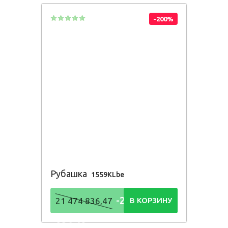
-200%
Рубашка
1559KLbe
-21 474
21 474 836,47
В КОРЗИНУ
836,48
Р