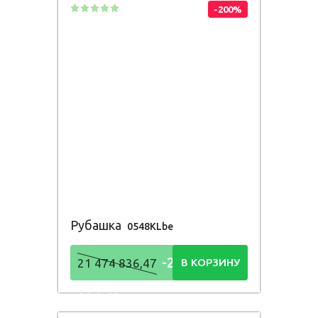
-200%
Рубашка
0548KLbe
-21 474
21 474 836,47
В КОРЗИНУ
836,48
Р