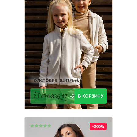
Толстовка
0549FLek
-21 474
21 474 836,47
В КОРЗИНУ
836,48
Р
-200%