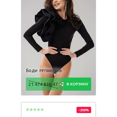
Боди
FP70007BIch
-21 474
21 474 836,47
В КОРЗИНУ
836,48
Р
-200%