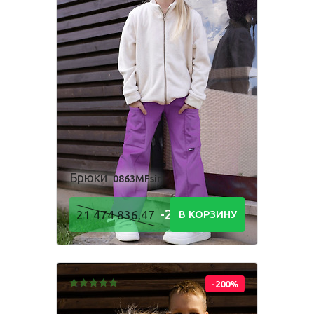
Брюки
0863MFsir
-21 474
21 474 836,47
В КОРЗИНУ
836,48
Р
-200%