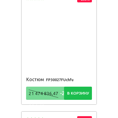
Костюм
FP30027FUchfu
-21 474
21 474 836,47
В КОРЗИНУ
836,48
Р