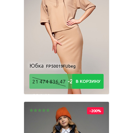
Комбинезон
Костюм
Пижама
Посмотри, как
Платье
Рубашка
Толстовка
производится
наша одежда
Фартук школьный
Шорты
Юбка
FP50019FUbeg
Для мальчиков
-21 474
21 474 836,47
В КОРЗИНУ
Брюки
Комбинезон
Костюм
836,48
Пижама
Р
Рубашка
Толстовка
Шорты
-200%