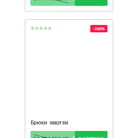
836,48
Р
-200%
Брюки
0882F3bl