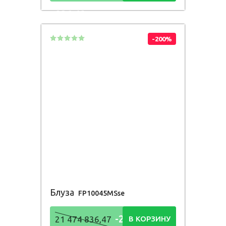
836,48
Р
-200%
Блуза
FP10045MSse
-21 474
21 474 836,47
В КОРЗИНУ