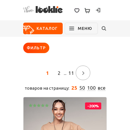
ВХОД
КАТАЛОГ
МЕНЮ
ФИЛЬТР
Новинки
Распродажа
Для дома
Школа
О нас
1
2
11
→
...
Возврат
25
50
100
все
товаров на страницу:
Размерный
ряд
Для девочек
Состав
-200%
полотен
Блуза
Брюки
Жакет
Жилет
Где покупают
Looklie