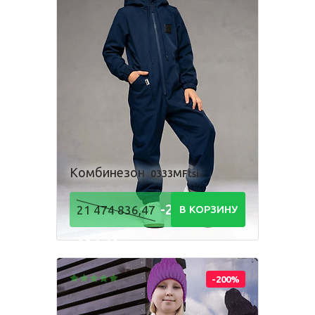
Комбинезон
0333MFtsi
-21 474
21 474 836,47
В КОРЗИНУ
836,48
Р
-200%