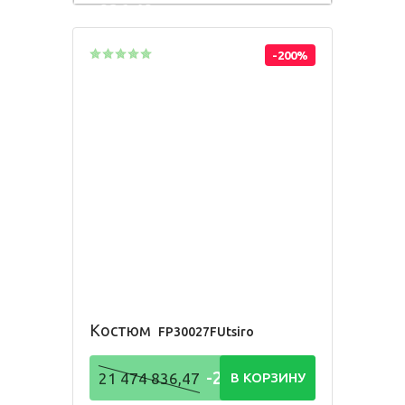
836,48
Р
-200%
Костюм
FP30027FUtsiro
-21 474
21 474 836,47
В КОРЗИНУ