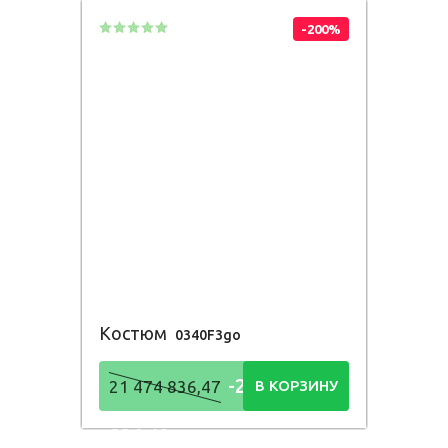
-200%
Костюм
0340F3go
-21 474
21 474 836,47
В КОРЗИНУ
836,48
Р