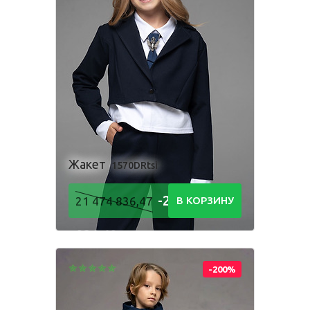
Жакет
1570DRtsi
-21 474
21 474 836,47
В КОРЗИНУ
836,48
Р
-200%