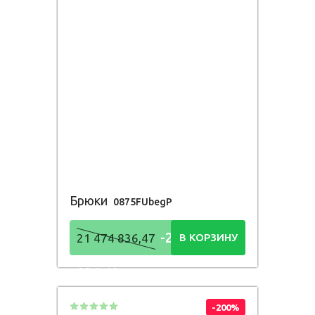
Брюки
0875FUbegP
-21 474
21 474 836,47
В КОРЗИНУ
836,48
Р
-200%