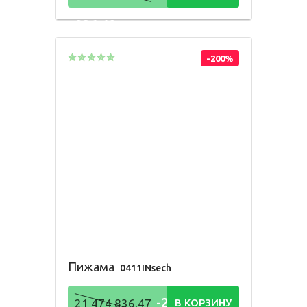
836,48
Р
-200%
Пижама
0411INsech
-21 474
21 474 836,47
В КОРЗИНУ