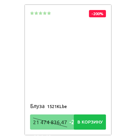
-200%
Блуза
1521KLbe
-21 474
21 474 836,47
В КОРЗИНУ