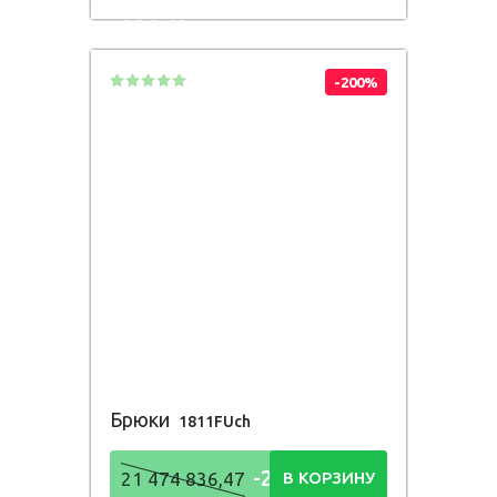
836,48
Р
-200%
Брюки
1811FUch
-21 474
21 474 836,47
В КОРЗИНУ