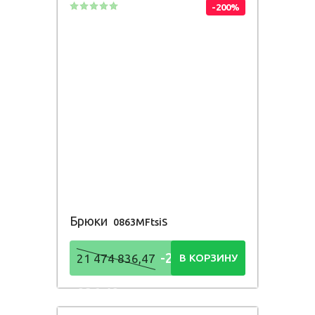
-200%
Брюки
0863MFtsiS
-21 474
21 474 836,47
В КОРЗИНУ
836,48
Р