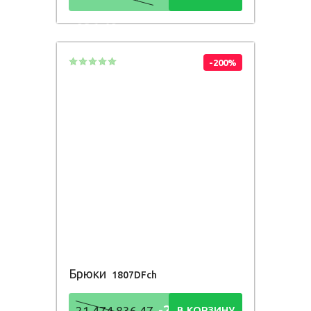
836,48
Р
-200%
Брюки
1807DFch
-21 474
21 474 836,47
В КОРЗИНУ