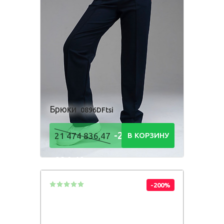
Брюки
0896DFtsi
-21 474
21 474 836,47
В КОРЗИНУ
836,48
Р
-200%