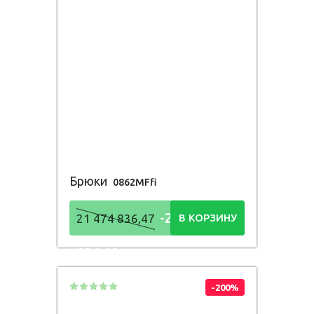
Брюки
0862MFfi
-21 474
21 474 836,47
В КОРЗИНУ
836,48
Р
-200%