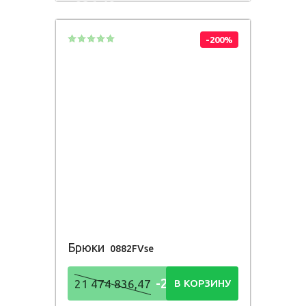
836,48
Р
-200%
Брюки
0882FVse
-21 474
21 474 836,47
В КОРЗИНУ