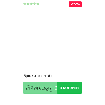
-200%
Брюки
0882F3fu
-21 474
21 474 836,47
В КОРЗИНУ
836,48
Р