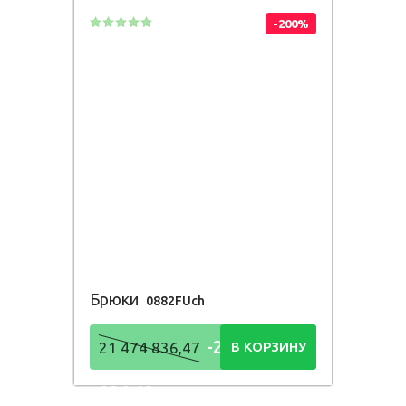
-200%
Брюки
0882FUch
-21 474
21 474 836,47
В КОРЗИНУ
836,48
Р