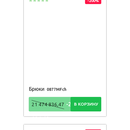
-200%
Брюки
0877MFch
-21 474
21 474 836,47
В КОРЗИНУ
836,48
Р