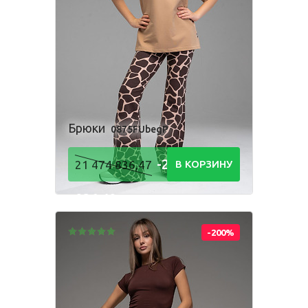
Брюки
0875FUbegP
-21 474
21 474 836,47
В КОРЗИНУ
836,48
Р
-200%