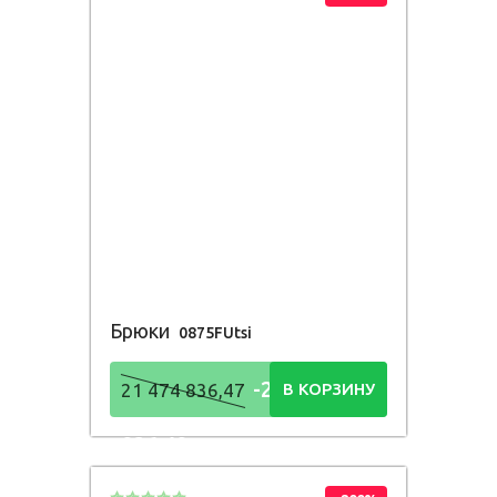
Брюки
0875FUtsi
-21 474
21 474 836,47
В КОРЗИНУ
836,48
Р