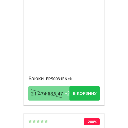
Брюки
FP50031FNek
-21 474
21 474 836,47
В КОРЗИНУ
836,48
Р
-200%