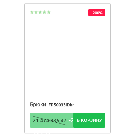
-200%
Брюки
FP50033IDkr
-21 474
21 474 836,47
В КОРЗИНУ