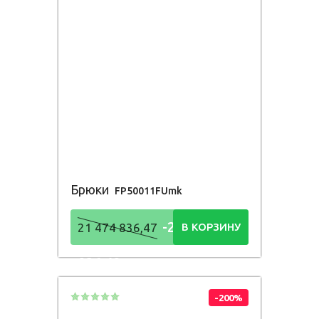
Брюки
FP50011FUmk
-21 474
21 474 836,47
В КОРЗИНУ
836,48
Р
-200%