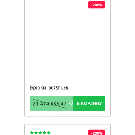
-200%
Брюки
0875FUch
-21 474
21 474 836,47
В КОРЗИНУ
836,48
Р
-200%