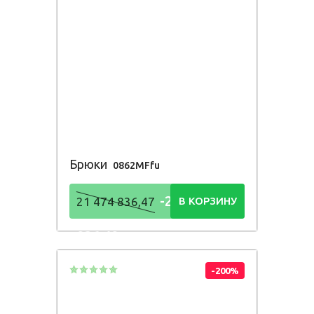
Брюки
0862MFfu
-21 474
21 474 836,47
В КОРЗИНУ
836,48
Р
-200%