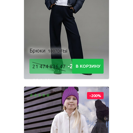
Комбинезон
Костюм
Пижама
Посмотри, как
Платье
Рубашка
Сарафан
производится
наша одежда
Толстовка
Фартук школьный
Шорты
Брюки
1807DFtsi
-21 474
21 474 836,47
В КОРЗИНУ
836,48
Для мальчиков
Р
Брюки
Комбинезон
Костюм
-200%
Пижама
Рубашка
Толстовка
Шорты