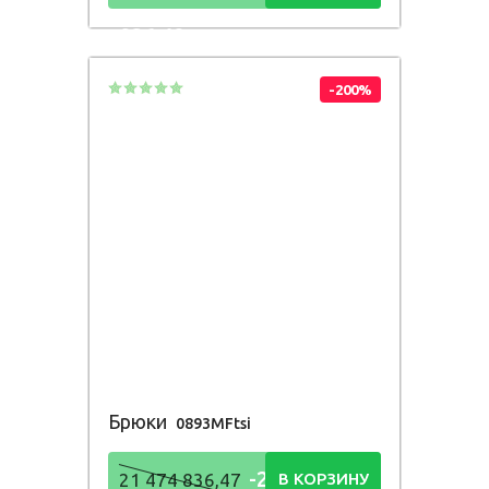
836,48
Р
-200%
Брюки
0893MFtsi
-21 474
21 474 836,47
В КОРЗИНУ