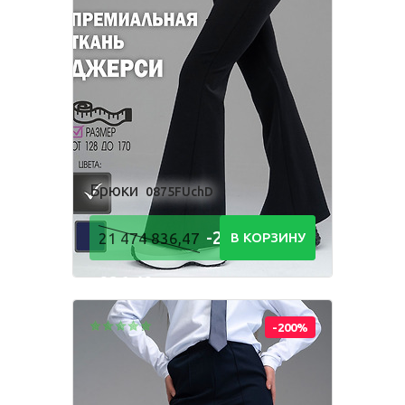
Брюки
0875FUchD
-21 474
21 474 836,47
В КОРЗИНУ
836,48
Р
-200%