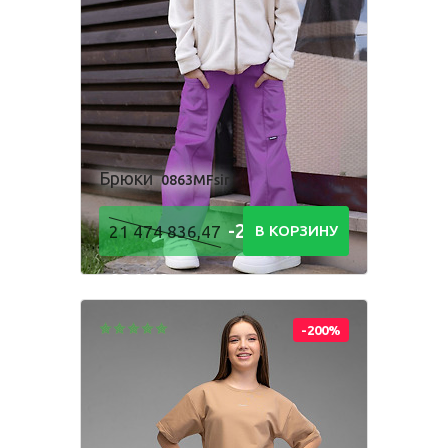
Одежда для взрослых
Блуза
Боди
Брюки
Брюки
0863MFsir
Джемпер
Костюм
-21 474
21 474 836,47
В КОРЗИНУ
Лонгслив
Толстовка
836,48
Р
Футболка
Шорты
-200%