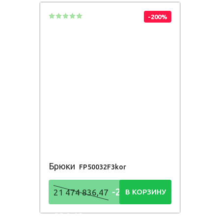
-200%
Брюки
FP50032F3kor
-21 474
21 474 836,47
В КОРЗИНУ
836,48
Р