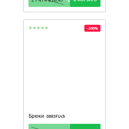
836,48
Р
-200%
Брюки
0883FUch