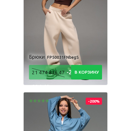
Брюки
FP50031FNbegS
-21 474
21 474 836,47
В КОРЗИНУ
836,48
Р
-200%