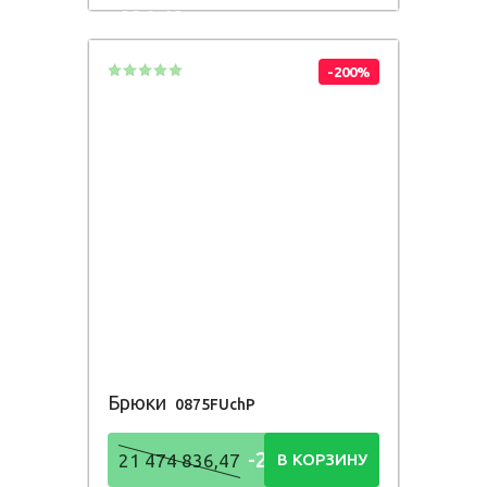
836,48
Р
-200%
Брюки
0875FUchP
-21 474
21 474 836,47
В КОРЗИНУ