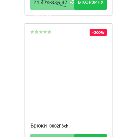
-21 474
21 474 836,47
В КОРЗИНУ
836,48
Р
-200%
Брюки
0882F3ch