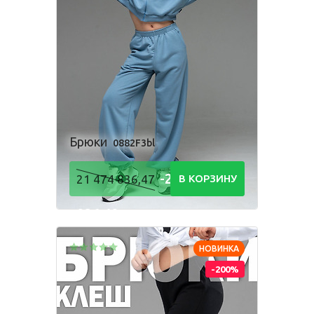
Брюки
0882F3bl
-21 474
21 474 836,47
В КОРЗИНУ
836,48
Р
НОВИНКА
-200%