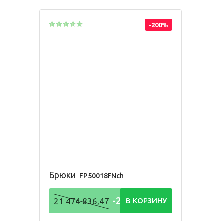
836,48
Р
-200%
Брюки
FP50018FNch
-21 474
21 474 836,47
В КОРЗИНУ