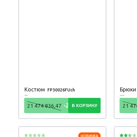
Костюм
Брюк
FP30026FUch
-21 474
21 474 836,47
В КОРЗИНУ
21 47
836,48
836,
Р
НОВИНКА