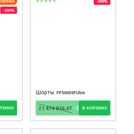
-200%
НОВИНКА
-200%
Шорты
FP50005FUlim
4
-21 474
РЗИНУ
21 474 836,47
В КОРЗИНУ
836,48
Р