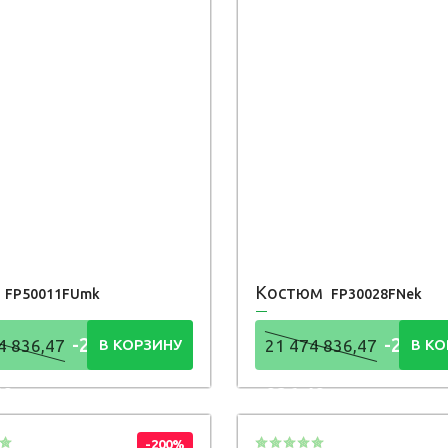
и
Костюм
FP50011FUmk
FP30028FNek
-21 474
-21 47
4 836,47
В КОРЗИНУ
21 474 836,47
В КО
48
836,48
Р
Р
-200%