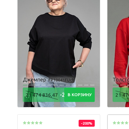
Джемпер
Толст
FP10041FUch
-21 474
21 474 836,47
В КОРЗИНУ
21 47
836,48
836,
Р
-200%