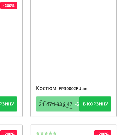
-200%
Костюм
FP30002FUlim
4
-21 474
РЗИНУ
21 474 836,47
В КОРЗИНУ
836,48
Р
-200%
-200%