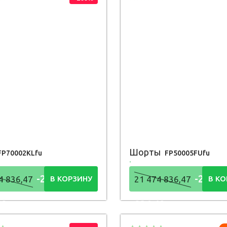
Шорты
FP70002KLfu
FP50005FUfu
-21 474
-21 47
4 836,47
В КОРЗИНУ
21 474 836,47
В КО
48
836,48
Р
Р