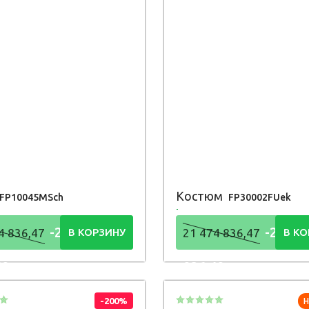
Костюм
FP10045MSch
FP30002FUek
-21 474
-21 47
4 836,47
В КОРЗИНУ
21 474 836,47
В КО
48
836,48
Р
Р
-200%