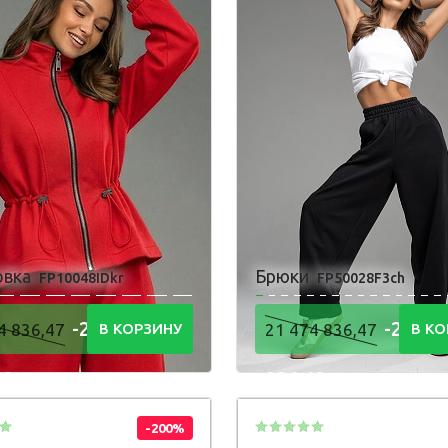
овка
Брюки
FP10048IDkr
FP50028F3ch
-21 474
-21 47
4 836,47
В КОРЗИНУ
21 474 836,47
В КО
48
836,48
Р
Р
-200%