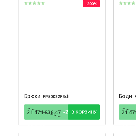
-200%
Брюки
Боди
FP50032F3ch
-21 474
21 474 836,47
В КОРЗИНУ
21 47
836,48
836,
Р