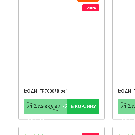
-200%
Боди
Боди
FP70007BIbe1
-21 474
21 474 836,47
В КОРЗИНУ
21 47
836,48
836,
Р