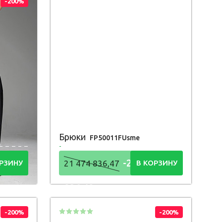
-200%
Брюки
FP50011FUsme
4
-21 474
РЗИНУ
21 474 836,47
В КОРЗИНУ
836,48
Р
-200%
-200%