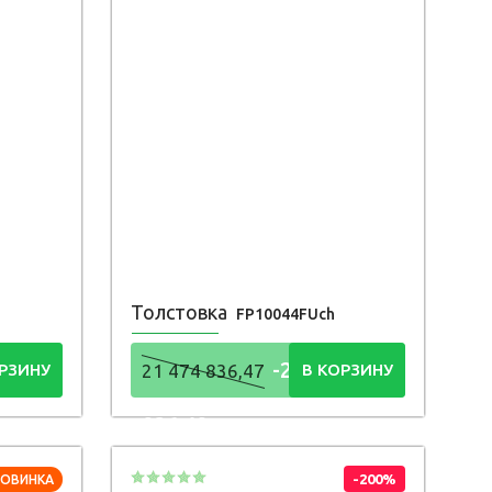
Толстовка
FP10044FUch
4
-21 474
РЗИНУ
21 474 836,47
В КОРЗИНУ
836,48
Р
-200%
НОВИНКА