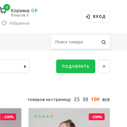
0
Корзина:
0
Р
бонусов: 0
ВХОД
Избранное
Сбросит
ПОДОБРАТЬ
убашка
олстовка
25
50
100
все
товаров на страницу:
орты
-200%
-200%