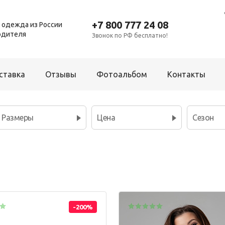
+7 800 777 24 08
 одежда из России
одителя
Звонок по РФ бесплатно!
ставка
Отзывы
Фотоальбом
Контакты
Размеры
Цена
Сезон
Для мальчиков
Платье
Брюки
Р
Рубашка
Комбинезон
Т
Толстовка
Костюм
Ш
Фартук школьный
Пижама
Шорты
-200%