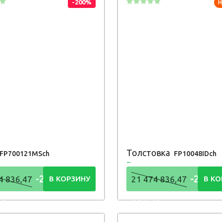
-200%
Толстовка
FP700121MSch
FP10048IDch
-21 474
-21 47
4 836,47
В КОРЗИНУ
21 474 836,47
В КО
48
836,48
Р
Р