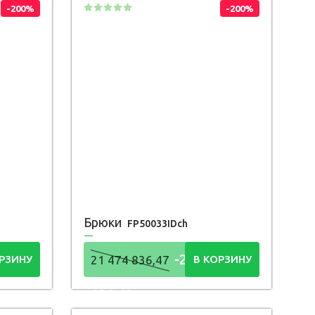
-200%
-200%
Брюки
FP50033IDch
4
-21 474
РЗИНУ
21 474 836,47
В КОРЗИНУ
836,48
Р