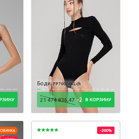
онгслив
олстовка
утболка
орты
Боди
FP70004KLch
4
-21 474
РЗИНУ
21 474 836,47
В КОРЗИНУ
836,48
Р
-200%
НОВИНКА