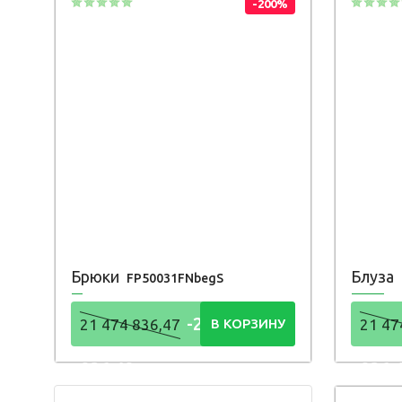
-200%
Брюки
Блуза
FP50031FNbegS
-21 474
21 474 836,47
В КОРЗИНУ
21 47
836,48
836,
Р