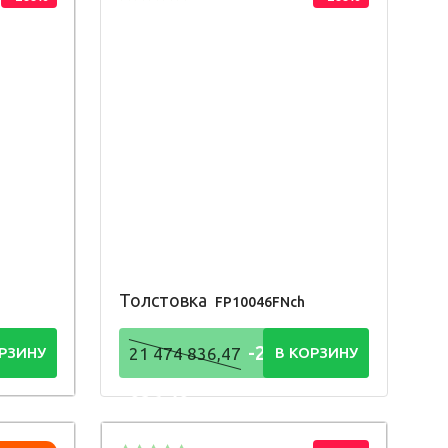
Толстовка
FP10046FNch
4
-21 474
РЗИНУ
21 474 836,47
В КОРЗИНУ
836,48
Р