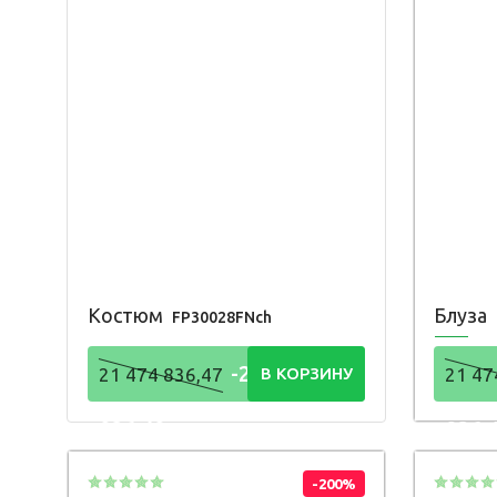
Костюм
Блуза
FP30028FNch
-21 474
21 474 836,47
В КОРЗИНУ
21 47
836,48
836,
Р
-200%