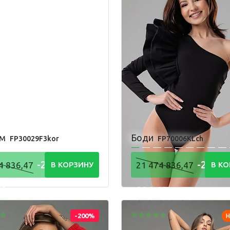
Одежда для взрослых
Блуза
Л
Боди
Т
Брюки
Ф
Джемпер
Ш
Костюм
юм
Боди
FP30029F3kor
FP70006KLch
-21 474
-21 47
4 836,47
В КОРЗИНУ
21 474 836,47
В КО
48
836,48
Р
Р
-200%