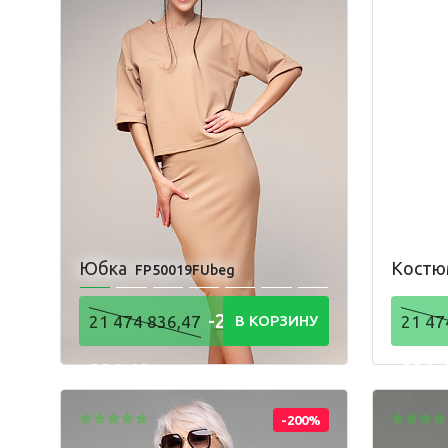
Пижама
Юбка
Кост
FP50019FUbeg
-21 474
21 474 836,47
В КОРЗИНУ
21 47
836,48
836,
Р
-200%