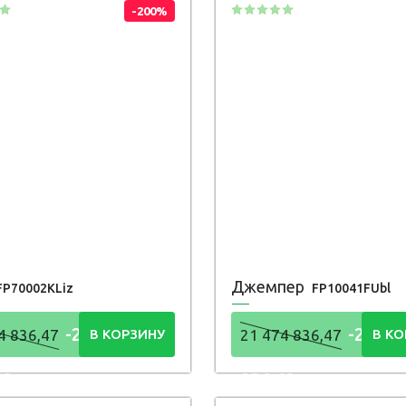
-200%
Джемпер
FP70002KLiz
FP10041FUbl
-21 474
-21 47
4 836,47
В КОРЗИНУ
21 474 836,47
В КО
48
836,48
Р
Р