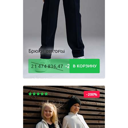
Одежда для взрослых
Блуза
Боди
Брюки
Джемпер
Костюм
Брюки
0897DFtsi
Лонгслив
Толстовка
-21 474
21 474 836,47
В КОРЗИНУ
Футболка
Шорты
836,48
Р
-200%