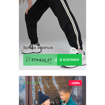
Брюки
0883FUch
-21 474
21 474 836,47
В КОРЗИНУ
836,48
Р
-200%