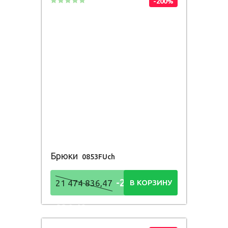
-200%
Брюки
0853FUch
-21 474
21 474 836,47
В КОРЗИНУ
836,48
Р