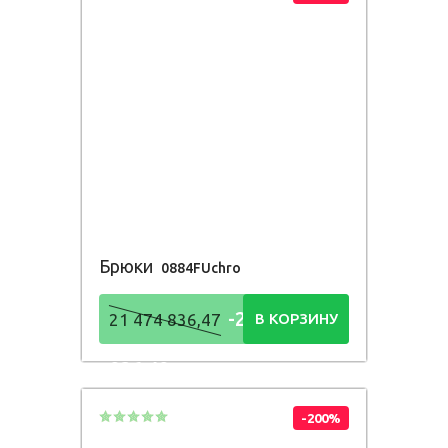
Брюки
0884FUchro
-21 474
21 474 836,47
В КОРЗИНУ
836,48
Р
-200%