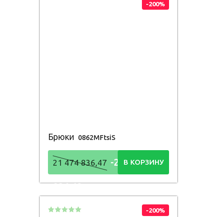
-200%
Брюки
0862MFtsiS
-21 474
21 474 836,47
В КОРЗИНУ
836,48
Р
-200%