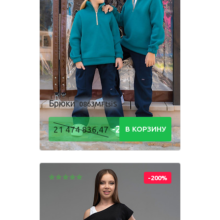
Брюки
0863MFtsiS
-21 474
21 474 836,47
В КОРЗИНУ
836,48
Р
-200%