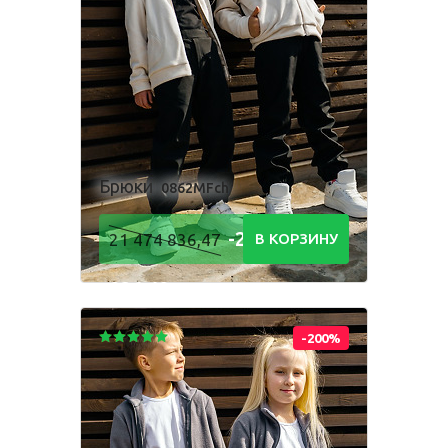
Брюки
0862MFch
-21 474
21 474 836,47
В КОРЗИНУ
836,48
Р
-200%