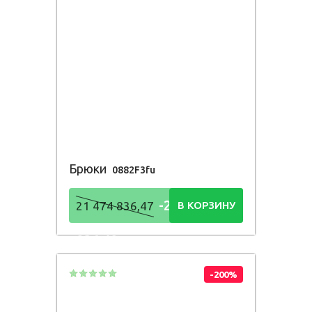
Брюки
0882F3fu
-21 474
21 474 836,47
В КОРЗИНУ
836,48
Р
-200%