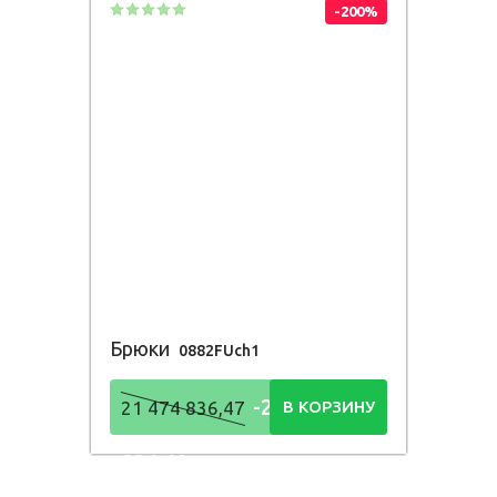
-200%
Брюки
0882FUch1
-21 474
21 474 836,47
В КОРЗИНУ
836,48
Р