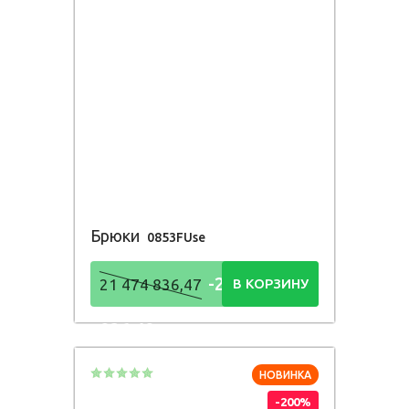
Брюки
0853FUse
-21 474
21 474 836,47
В КОРЗИНУ
836,48
Р
НОВИНКА
-200%