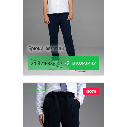
Комбинезон
Костюм
Пижама
Посмотри, как
Платье
Рубашка
Толстовка
производится
наша одежда
Фартук школьный
Шорты
Брюки
0830FUtsi
-21 474
21 474 836,47
В КОРЗИНУ
Для мальчиков
836,48
Р
Брюки
Комбинезон
Костюм
Пижама
-200%
Рубашка
Толстовка
Шорты