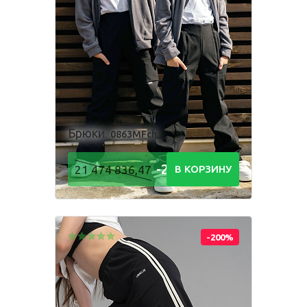
Брюки
0863MFch
-21 474
21 474 836,47
В КОРЗИНУ
836,48
Р
-200%