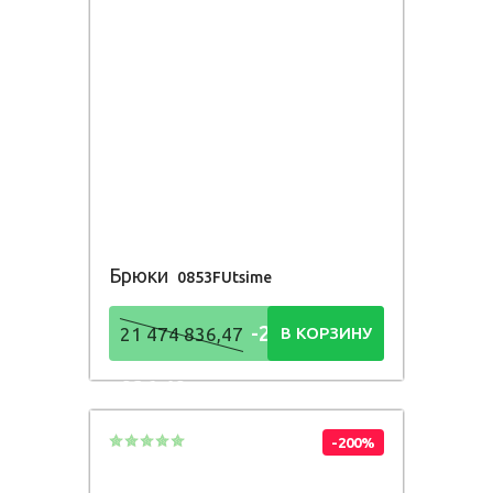
Брюки
0853FUtsime
-21 474
21 474 836,47
В КОРЗИНУ
836,48
Р
-200%