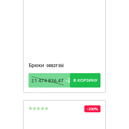
Брюки
0882F3bl
-21 474
21 474 836,47
В КОРЗИНУ
836,48
Р
-200%