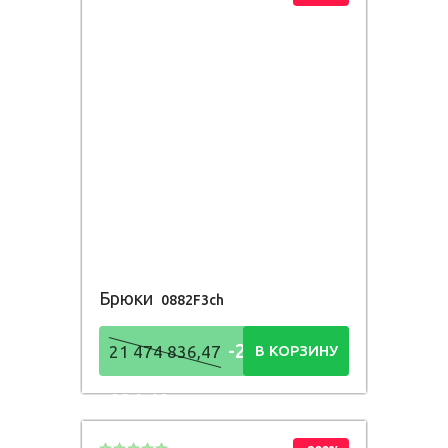
Брюки
0882F3ch
-21 474
21 474 836,47
В КОРЗИНУ
836,48
Р