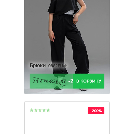
Брюки
0882FUch
-21 474
21 474 836,47
В КОРЗИНУ
836,48
Р
-200%