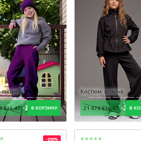
и
Костюм
0862MFfi
0358IDch
-21 474
-21 47
4 836,47
В КОРЗИНУ
21 474 836,47
В КО
48
836,48
Р
Р
-200%