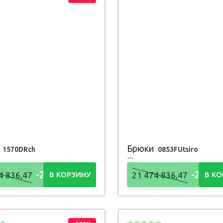
т
Брюки
1570DRch
0853FUtsiro
-21 474
-21 47
4 836,47
В КОРЗИНУ
21 474 836,47
В КО
48
836,48
Р
Р