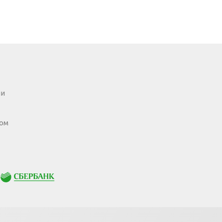
ии
ом
Сбербанк