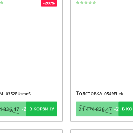
-200%
юм
Толстовка
0352FUsmeS
0549FLek
-21 474
-21 47
4 836,47
В КОРЗИНУ
21 474 836,47
В КО
48
836,48
Р
Р