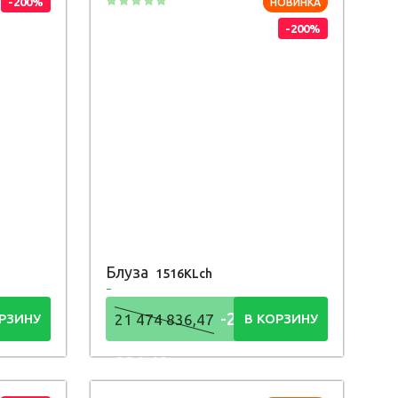
-200%
НОВИНКА
-200%
Блуза
1516KLch
4
-21 474
РЗИНУ
21 474 836,47
В КОРЗИНУ
836,48
Р