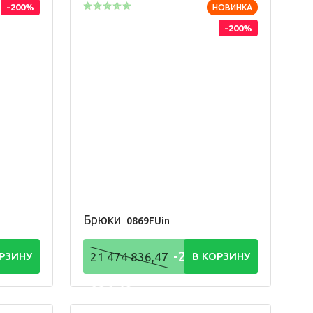
-200%
НОВИНКА
-200%
Брюки
0869FUin
4
-21 474
РЗИНУ
21 474 836,47
В КОРЗИНУ
836,48
Р