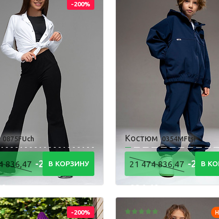
-200%
Одежда для взрослых
Блуза
Л
Боди
Т
Брюки
Ф
Джемпер
Ш
Костюм
и
Костюм
0875FUch
0354MFtsi
-21 474
-21 47
4 836,47
В КОРЗИНУ
21 474 836,47
В КО
48
836,48
Р
Р
-200%