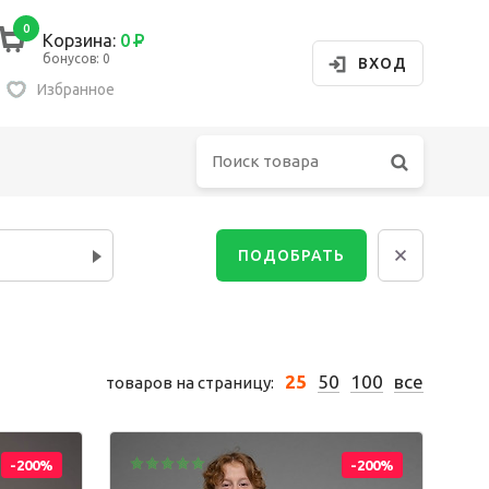
0
Корзина:
0
Р
бонусов: 0
ВХОД
Избранное
Сбросит
ПОДОБРАТЬ
убашка
олстовка
25
50
100
все
товаров на страницу:
орты
-200%
-200%