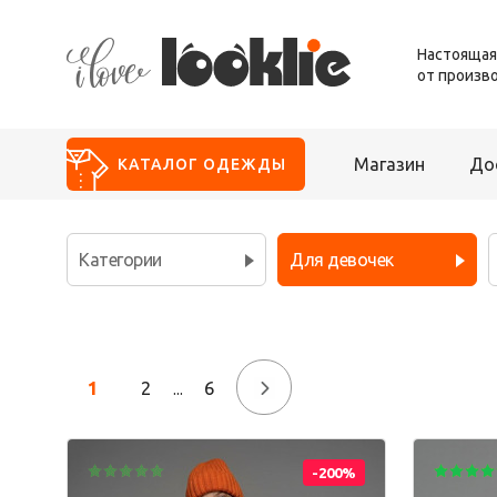
Настоящая
от произв
Магазин
До
КАТАЛОГ
ОДЕЖДЫ
Новинки
Категории
Для девочек
Распродажа
Для девочек
Для дома
Школа
Блуза
Брюки
1
2
6
→
...
Жакет
Жилет
Комбинезон
-200%
Костюм