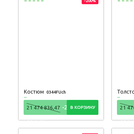
-200%
Костюм
Толст
0344FUch
-21 474
21 474 836,47
В КОРЗИНУ
21 47
836,48
836,
Р