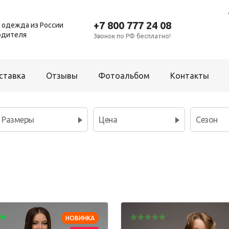
+7 800 777 24 08
 одежда из России
одителя
Звонок по РФ бесплатно!
ставка
Отзывы
Фотоальбом
Контакты
Размеры
Цена
Сезон
Для мальчиков
Платье
Брюки
Р
Рубашка
Комбинезон
Т
Толстовка
Костюм
Ш
Фартук школьный
Пижама
Шорты
НОВИНКА