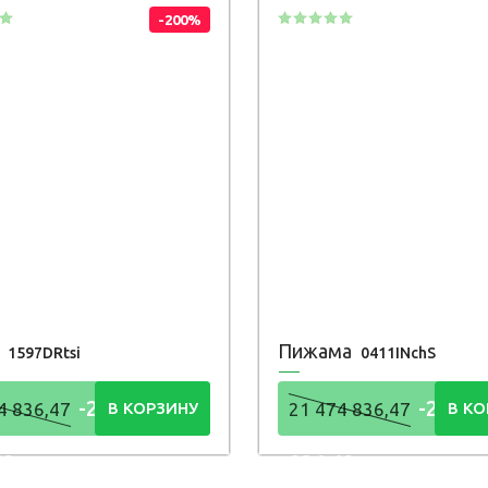
-200%
т
Пижама
1597DRtsi
0411INchS
-21 474
-21 47
4 836,47
В КОРЗИНУ
21 474 836,47
В КО
48
836,48
Р
Р