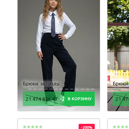
Брюки
Брюк
0820FUtsi
-21 474
21 474 836,47
В КОРЗИНУ
21 47
836,48
836,
Р
-200%