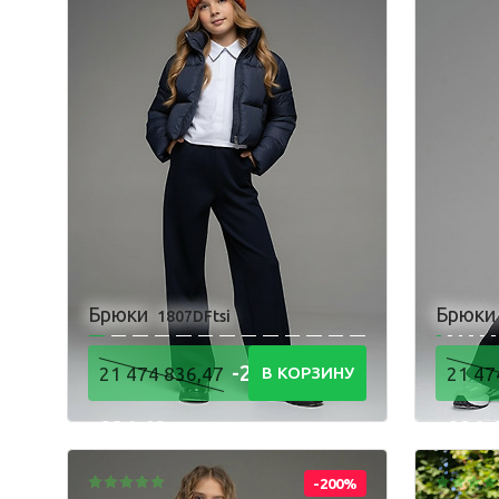
Пижама
Брюки
Брюк
1807DFtsi
-21 474
21 474 836,47
В КОРЗИНУ
21 47
836,48
836,
Р
-200%