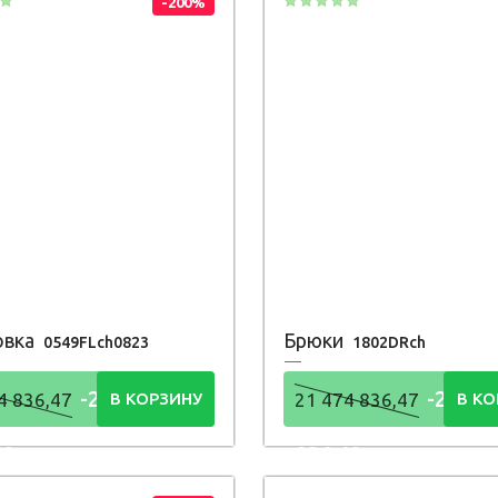
-200%
овка
Брюки
0549FLch0823
1802DRch
-21 474
-21 47
4 836,47
В КОРЗИНУ
21 474 836,47
В КО
48
836,48
Р
Р