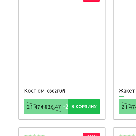
Костюм
Жаке
0302FUfi
-21 474
21 474 836,47
В КОРЗИНУ
21 47
836,48
836,
Р