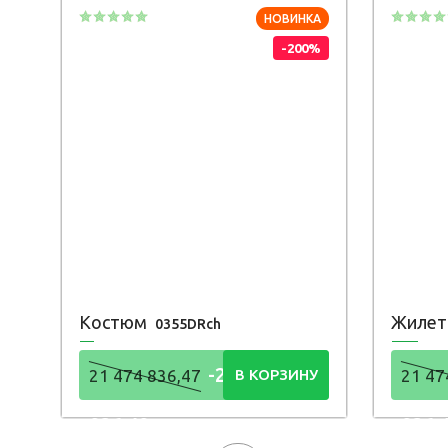
НОВИНКА
-200%
Костюм
Жиле
0355DRch
-21 474
21 474 836,47
В КОРЗИНУ
21 47
836,48
836,
Р