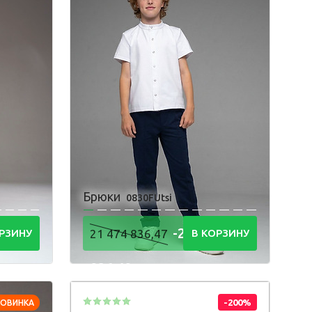
онгслив
олстовка
утболка
орты
Брюки
0830FUtsi
4
-21 474
РЗИНУ
21 474 836,47
В КОРЗИНУ
836,48
Р
-200%
НОВИНКА