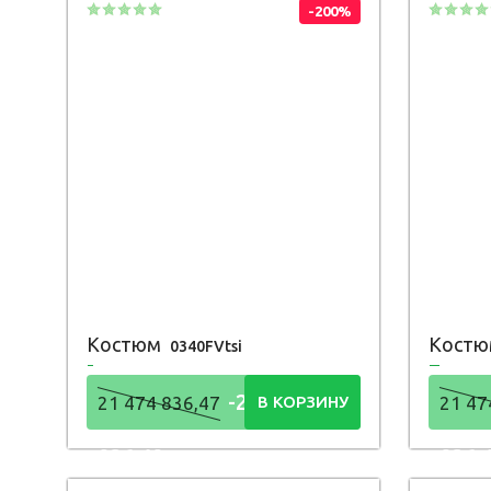
-200%
Костюм
Кост
0340FVtsi
-21 474
21 474 836,47
В КОРЗИНУ
21 47
836,48
836,
Р