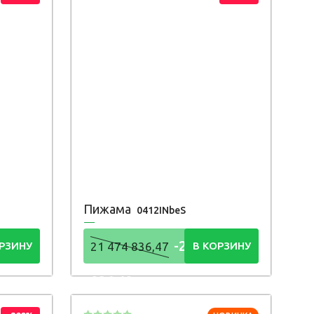
Пижама
0412INbeS
4
-21 474
РЗИНУ
21 474 836,47
В КОРЗИНУ
836,48
Р