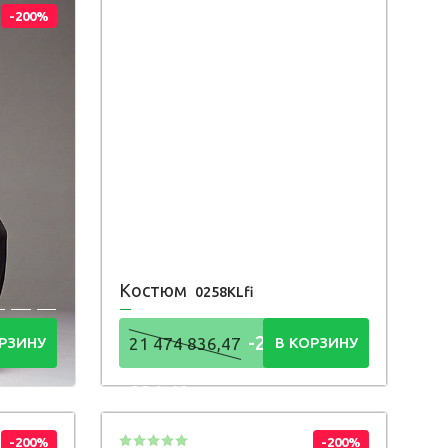
-200%
Костюм
0258KLfi
4
-21 474
РЗИНУ
21 474 836,47
В КОРЗИНУ
836,48
Р
-200%
-200%