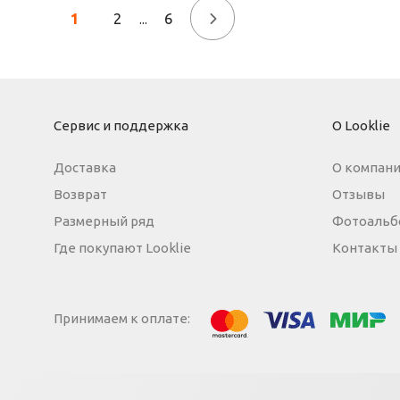
1
2
6
→
...
Сервис и поддержка
О Looklie
Доставка
О компан
Возврат
Отзывы
Размерный ряд
Фотоальб
Где покупают Looklie
Контакты
Принимаем к оплате:
МИР
Visa
Mastercard