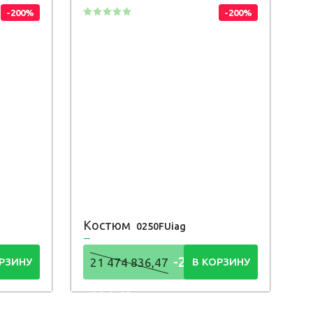
-200%
-200%
Костюм
0250FUiag
4
-21 474
РЗИНУ
21 474 836,47
В КОРЗИНУ
836,48
Р